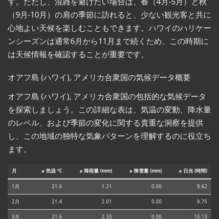
す。ただし、混雑を避けたい場合は、春（4月-5月）と秋
（9月-10月）の肩の季節に訪れると、少ない観光客と共に
心地よい天候を楽しむこともできます。ハワイのハリケー
ンシーズンは通常6月から11月まで続くため、この時期に
は天候情報を確認することが重要です。
オアフ島 (ハワイ), アメリカ合衆国の気候データ概要
オアフ島 (ハワイ), アメリカ合衆国の包括的な気候データ
を探索しましょう。この詳細な表は、気温の変動、降水量
のレベル、および季節の変化に関する貴重な洞察を提供
し、この地域の独特な気象パターンを理解するのに役立ち
ます。
月
⌀ 気温 °C
⌀ 降雨量 (mm)
⌀ 降雪量 (mm)
⌀ 日光 (時間)
1月
21.6
1.21
0.00
9.62
2月
21.4
2.01
0.00
9.75
3月
21.6
2.33
0.00
10.13