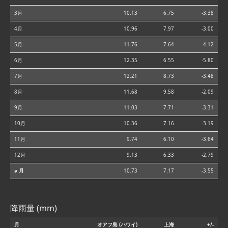
3月
10.13
6.75
-3.38
4月
10.96
7.97
-3.00
5月
11.76
7.64
-4.12
6月
12.35
6.55
-5.80
7月
12.21
8.73
-3.48
8月
11.68
9.58
-2.09
9月
11.03
7.71
-3.31
10月
10.36
7.16
-3.19
11月
9.74
6.10
-3.64
12月
9.13
6.33
-2.79
⌀ 月
10.73
7.17
-3.55
降雨量 (mm)
月
オアフ島 (ハワイ)
上海
+/-