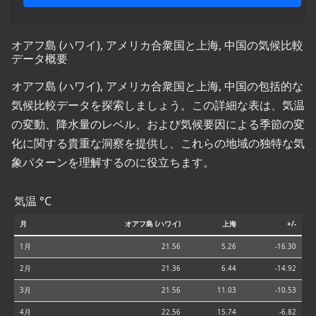
オアフ島 (ハワイ), アメリカ合衆国と上海, 中国の気候比較
データ概要
オアフ島 (ハワイ), アメリカ合衆国と上海, 中国の包括的な
気候比較データを探索しましょう。この詳細な表は、気温
の変動、降水量のレベル、および気候要因による季節の変
化に関する貴重な洞察を提供し、これらの地域の独特な気
象パターンを理解するのに役立ちます。
気温 °C
月
オアフ島 (ハワイ)
上海
+/-
1月
21.56
5.26
-16.30
2月
21.36
6.44
-14.92
3月
21.56
11.03
-10.53
4月
22.56
15.74
-6.82