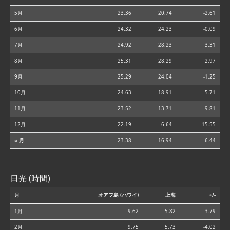
5月
23.36
20.74
-2.61
6月
24.32
24.23
-0.09
7月
24.92
28.23
3.31
8月
25.31
28.29
2.97
9月
25.29
24.04
-1.25
10月
24.63
18.91
-5.71
11月
23.52
13.71
-9.81
12月
22.19
6.64
-15.55
⌀ 月
23.38
16.94
-6.44
日光 (時間)
月
オアフ島 (ハワイ)
上海
+/-
1月
9.62
5.82
-3.79
2月
9.75
5.73
-4.02