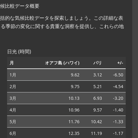
の気候比較データ概要
スの包括的な気候比較データを探索しましょう。この詳細な表
よる季節の変化に関する貴重な洞察を提供し、これらの地
日光 (時間)
月
オアフ島 (ハワイ)
パリ
+/-
1月
9.62
3.12
-6.50
2月
9.75
5.21
-4.54
3月
10.13
6.93
-3.20
4月
10.96
9.57
-1.40
5月
11.76
10.42
-1.33
6月
12.35
11.19
-1.17