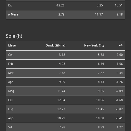
Dic
-12.26
3.25
15.51
⌀ Mese
2.79
11.97
9.18
Sole (h)
Mese
Omsk (Sibiria)
New York City
+/-
Gen
3.18
5.78
2.60
Feb
4.93
6.49
1.56
Mar
7.48
7.82
0.34
Apr
9.99
8.73
-1.26
Mag
11.74
9.65
-2.09
Giu
12.64
10.96
-1.68
Lug
12.27
11.45
-0.82
Ago
10.79
10.38
-0.41
Set
7.78
8.99
1.22