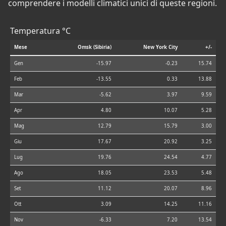
comprendere i modelli climatici unici di queste regioni.
Temperatura °C
Mese
Omsk (Sibiria)
New York City
+/-
Gen
-15.97
-0.23
15.74
Feb
-13.55
0.33
13.88
Mar
-5.62
3.97
9.59
Apr
4.80
10.07
5.28
Mag
12.79
15.79
3.00
Giu
17.67
20.92
3.25
Lug
19.76
24.54
4.77
Ago
18.05
23.53
5.48
Set
11.12
20.07
8.96
Ott
3.09
14.25
11.16
Nov
-6.33
7.20
13.54