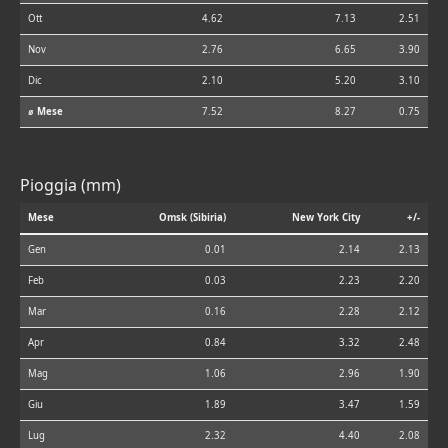
Ott
4.62
7.13
2.51
Nov
2.76
6.65
3.90
Dic
2.10
5.20
3.10
⌀ Mese
7.52
8.27
0.75
Pioggia (mm)
Mese
Omsk (Sibiria)
New York City
+/-
Gen
0.01
2.14
2.13
Feb
0.03
2.23
2.20
Mar
0.16
2.28
2.12
Apr
0.84
3.32
2.48
Mag
1.06
2.96
1.90
Giu
1.89
3.47
1.59
Lug
2.32
4.40
2.08