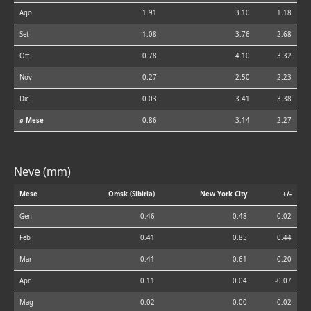
Ago
1.91
3.10
1.18
Set
1.08
3.76
2.68
Ott
0.78
4.10
3.32
Nov
0.27
2.50
2.23
Dic
0.03
3.41
3.38
⌀ Mese
0.86
3.14
2.27
Neve (mm)
Mese
Omsk (Sibiria)
New York City
+/-
Gen
0.46
0.48
0.02
Feb
0.41
0.85
0.44
Mar
0.41
0.61
0.20
Apr
0.11
0.04
-0.07
Mag
0.02
0.00
-0.02