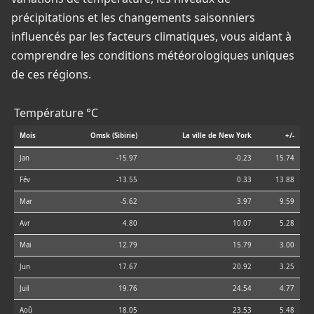
précipitations et les changements saisonniers
influencés par les facteurs climatiques, vous aidant à
comprendre les conditions météorologiques uniques
de ces régions.
Température °C
Mois
Omsk (Sibirie)
La ville de New York
+/-
Jan
-15.97
-0.23
15.74
Fév
-13.55
0.33
13.88
Mar
-5.62
3.97
9.59
Avr
4.80
10.07
5.28
Mai
12.79
15.79
3.00
Jun
17.67
20.92
3.25
Juil
19.76
24.54
4.77
Aoû
18.05
23.53
5.48