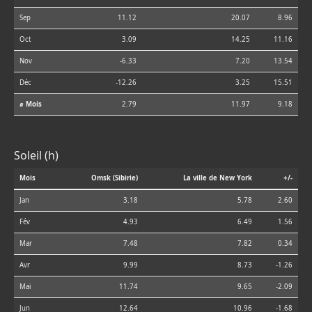
Sep
11.12
20.07
8.96
Oct
3.09
14.25
11.16
Nov
-6.33
7.20
13.54
Déc
-12.26
3.25
15.51
⌀ Mois
2.79
11.97
9.18
Soleil (h)
Mois
Omsk (Sibirie)
La ville de New York
+/-
Jan
3.18
5.78
2.60
Fév
4.93
6.49
1.56
Mar
7.48
7.82
0.34
Avr
9.99
8.73
-1.26
Mai
11.74
9.65
-2.09
Jun
12.64
10.96
-1.68