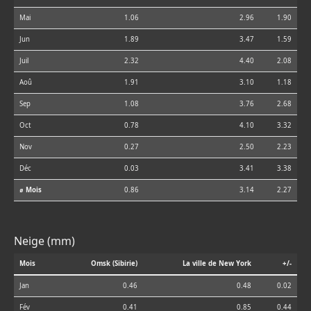
Mai
1.06
2.96
1.90
Jun
1.89
3.47
1.59
Juil
2.32
4.40
2.08
Aoû
1.91
3.10
1.18
Sep
1.08
3.76
2.68
Oct
0.78
4.10
3.32
Nov
0.27
2.50
2.23
Déc
0.03
3.41
3.38
⌀ Mois
0.86
3.14
2.27
Neige (mm)
Mois
Omsk (Sibirie)
La ville de New York
+/-
Jan
0.46
0.48
0.02
Fév
0.41
0.85
0.44