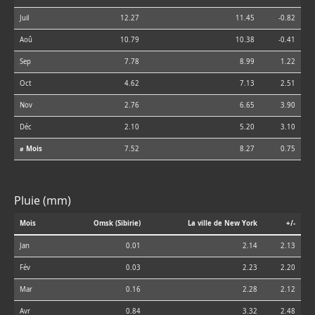
Juil
12.27
11.45
-0.82
Aoû
10.79
10.38
-0.41
Sep
7.78
8.99
1.22
Oct
4.62
7.13
2.51
Nov
2.76
6.65
3.90
Déc
2.10
5.20
3.10
⌀ Mois
7.52
8.27
0.75
Pluie (mm)
Mois
Omsk (Sibirie)
La ville de New York
+/-
Jan
0.01
2.14
2.13
Fév
0.03
2.23
2.20
Mar
0.16
2.28
2.12
Avr
0.84
3.32
2.48