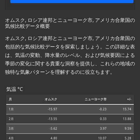
オムスク, ロシア連邦とニューヨーク市, アメリカ合衆国の
気候比較データ概要
オムスク, ロシア連邦とニューヨーク市, アメリカ合衆国の
包括的な気候比較データを探索しましょう。この詳細な表
は、気温の変動、降水量のレベル、および気候要因による
季節の変化に関する貴重な洞察を提供し、これらの地域の
独特な気象パターンを理解するのに役立ちます。
気温 °C
月
オムスク
ニューヨーク市
+/-
1月
-15.97
-0.23
15.74
2月
-13.55
0.33
13.88
3月
-5.62
3.97
9.59
4月
4.80
10.07
5.28