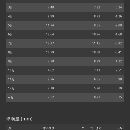
3月
7.48
7.82
0.34
4月
9.99
8.73
-1.26
5月
11.74
9.65
-2.09
6月
12.64
10.96
-1.68
7月
12.27
11.45
-0.82
8月
10.79
10.38
-0.41
9月
7.78
8.99
1.22
10月
4.62
7.13
2.51
11月
2.76
6.65
3.90
12月
2.10
5.20
3.10
⌀ 月
7.52
8.27
0.75
降雨量 (mm)
月
オムスク
ニューヨーク市
+/-