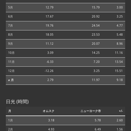
5月
12.79
15.79
3.00
6月
17.67
20.92
3.25
7月
19.76
24.54
4.77
8月
18.05
23.53
5.48
9月
11.12
20.07
8.96
10月
3.09
14.25
11.16
11月
-6.33
7.20
13.54
12月
-12.26
3.25
15.51
⌀ 月
2.79
11.97
9.18
日光 (時間)
月
オムスク
ニューヨーク市
+/-
1月
3.18
5.78
2.60
2月
4.93
6.49
1.56