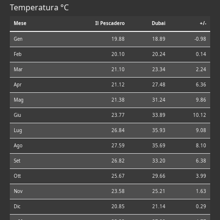
Temperatura °C
Mese
Il Pescadero
Dubai
+/-
Gen
19.88
18.89
-0.98
Feb
20.10
20.24
0.14
Mar
21.10
23.34
2.24
Apr
21.12
27.48
6.36
Mag
21.38
31.24
9.86
Giu
23.77
33.89
10.12
Lug
26.84
35.93
9.08
Ago
27.59
35.69
8.10
Set
26.82
33.20
6.38
Ott
25.67
29.66
3.99
Nov
23.58
25.21
1.63
Dic
20.85
21.14
0.29