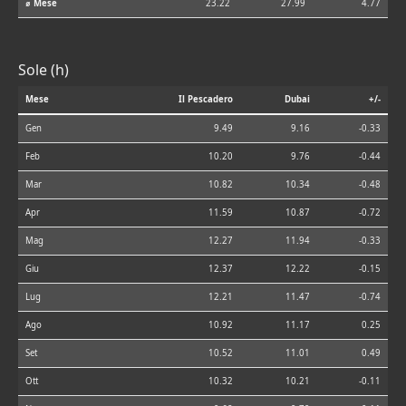
⌀ Mese
23.22
27.99
4.77
Sole (h)
Mese
Il Pescadero
Dubai
+/-
Gen
9.49
9.16
-0.33
Feb
10.20
9.76
-0.44
Mar
10.82
10.34
-0.48
Apr
11.59
10.87
-0.72
Mag
12.27
11.94
-0.33
Giu
12.37
12.22
-0.15
Lug
12.21
11.47
-0.74
Ago
10.92
11.17
0.25
Set
10.52
11.01
0.49
Ott
10.32
10.21
-0.11