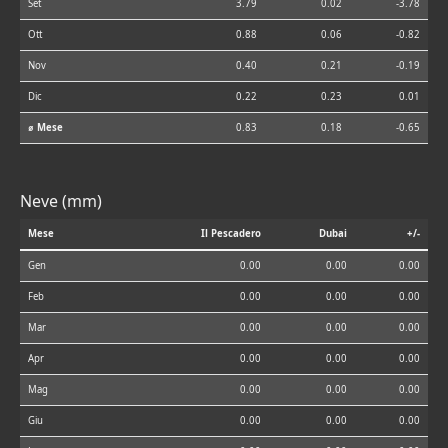
Set
3.79
0.02
-3.78
Ott
0.88
0.06
-0.82
Nov
0.40
0.21
-0.19
Dic
0.22
0.23
0.01
⌀ Mese
0.83
0.18
-0.65
Neve (mm)
Mese
Il Pescadero
Dubai
+/-
Gen
0.00
0.00
0.00
Feb
0.00
0.00
0.00
Mar
0.00
0.00
0.00
Apr
0.00
0.00
0.00
Mag
0.00
0.00
0.00
Giu
0.00
0.00
0.00