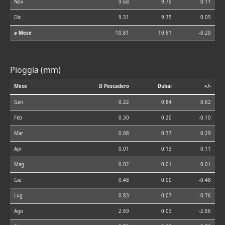
Nov
9.68
9.79
0.11
Dic
9.31
9.35
0.05
⌀ Mese
10.81
10.61
-0.20
Pioggia (mm)
Mese
Il Pescadero
Dubai
+/-
Gen
0.22
0.84
0.62
Feb
0.30
0.20
-0.10
Mar
0.08
0.37
0.29
Apr
0.01
0.13
0.11
Mag
0.02
0.01
-0.01
Giu
0.48
0.00
-0.48
Lug
0.83
0.07
-0.76
Ago
2.69
0.03
-2.66