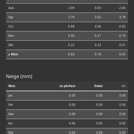
Aoû
2.69
0.03
-2.66
Sep
3.79
0.02
-3.78
Oct
0.88
0.06
-0.82
Nov
0.40
0.21
-0.19
Déc
0.22
0.23
0.01
⌀ Mois
0.83
0.18
-0.65
Neige (mm)
Mois
Le pêcheur
Dubai
+/-
Jan
0.00
0.00
0.00
Fév
0.00
0.00
0.00
Mar
0.00
0.00
0.00
Avr
0.00
0.00
0.00
Mai
0.00
0.00
0.00