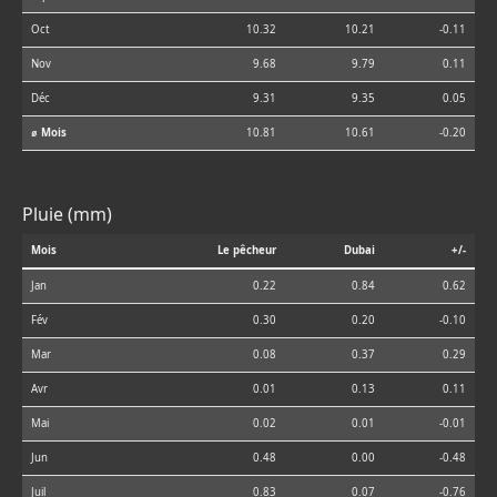
Oct
10.32
10.21
-0.11
Nov
9.68
9.79
0.11
Déc
9.31
9.35
0.05
⌀ Mois
10.81
10.61
-0.20
Pluie (mm)
Mois
Le pêcheur
Dubai
+/-
Jan
0.22
0.84
0.62
Fév
0.30
0.20
-0.10
Mar
0.08
0.37
0.29
Avr
0.01
0.13
0.11
Mai
0.02
0.01
-0.01
Jun
0.48
0.00
-0.48
Juil
0.83
0.07
-0.76