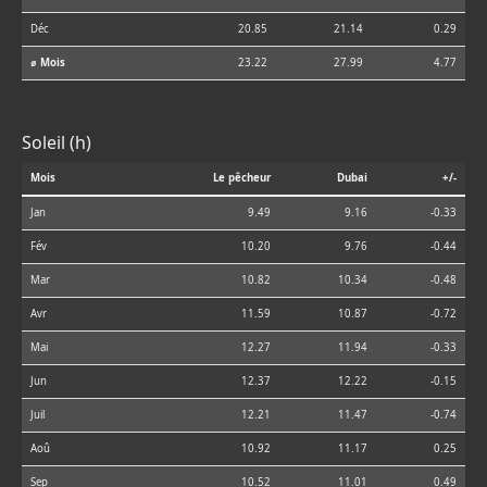
Déc
20.85
21.14
0.29
⌀ Mois
23.22
27.99
4.77
Soleil (h)
Mois
Le pêcheur
Dubai
+/-
Jan
9.49
9.16
-0.33
Fév
10.20
9.76
-0.44
Mar
10.82
10.34
-0.48
Avr
11.59
10.87
-0.72
Mai
12.27
11.94
-0.33
Jun
12.37
12.22
-0.15
Juil
12.21
11.47
-0.74
Aoû
10.92
11.17
0.25
Sep
10.52
11.01
0.49