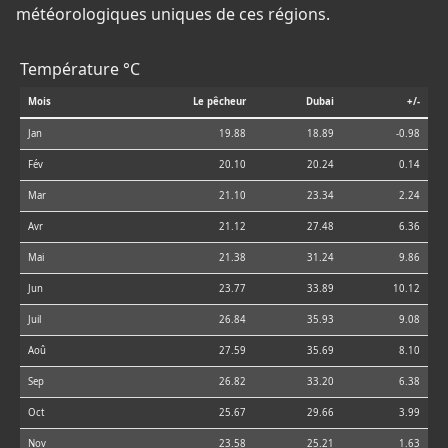
météorologiques uniques de ces régions.
Température °C
Mois
Le pêcheur
Dubai
+/-
Jan
19.88
18.89
-0.98
Fév
20.10
20.24
0.14
Mar
21.10
23.34
2.24
Avr
21.12
27.48
6.36
Mai
21.38
31.24
9.86
Jun
23.77
33.89
10.12
Juil
26.84
35.93
9.08
Aoû
27.59
35.69
8.10
Sep
26.82
33.20
6.38
Oct
25.67
29.66
3.99
Nov
23.58
25.21
1.63