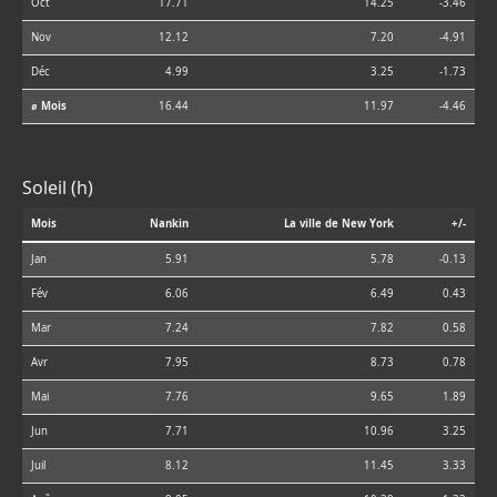
Oct
17.71
14.25
-3.46
Nov
12.12
7.20
-4.91
Déc
4.99
3.25
-1.73
⌀ Mois
16.44
11.97
-4.46
Soleil (h)
Mois
Nankin
La ville de New York
+/-
Jan
5.91
5.78
-0.13
Fév
6.06
6.49
0.43
Mar
7.24
7.82
0.58
Avr
7.95
8.73
0.78
Mai
7.76
9.65
1.89
Jun
7.71
10.96
3.25
Juil
8.12
11.45
3.33