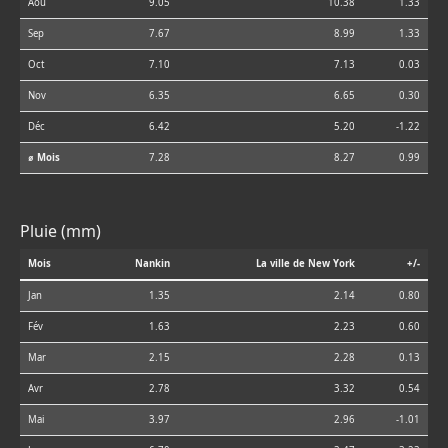
Aoû
9.05
10.38
1.33
Sep
7.67
8.99
1.33
Oct
7.10
7.13
0.03
Nov
6.35
6.65
0.30
Déc
6.42
5.20
-1.22
⌀ Mois
7.28
8.27
0.99
Pluie (mm)
Mois
Nankin
La ville de New York
+/-
Jan
1.35
2.14
0.80
Fév
1.63
2.23
0.60
Mar
2.15
2.28
0.13
Avr
2.78
3.32
0.54
Mai
3.97
2.96
-1.01