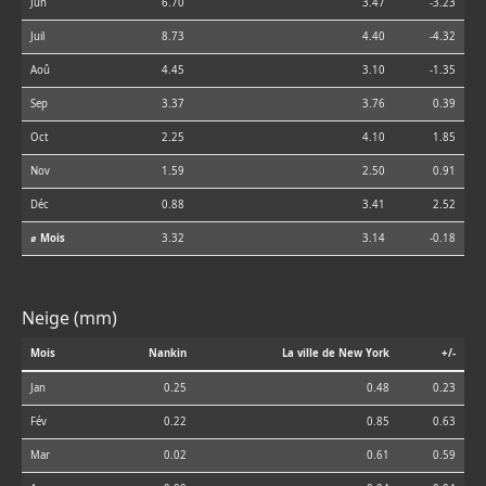
Jun
6.70
3.47
-3.23
Juil
8.73
4.40
-4.32
Aoû
4.45
3.10
-1.35
Sep
3.37
3.76
0.39
Oct
2.25
4.10
1.85
Nov
1.59
2.50
0.91
Déc
0.88
3.41
2.52
⌀ Mois
3.32
3.14
-0.18
Neige (mm)
Mois
Nankin
La ville de New York
+/-
Jan
0.25
0.48
0.23
Fév
0.22
0.85
0.63
Mar
0.02
0.61
0.59