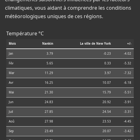
climatiques, vous aidant à comprendre les conditions
météorologiques uniques de ces régions.
Température °C
Mois
Nankin
La ville de New York
+/-
Jan
3.79
-0.23
-4.02
Fév
5.65
0.33
-5.32
Mar
11.29
3.97
-7.32
Avr
16.25
10.07
-6.18
Mai
21.30
15.79
-5.51
Jun
24.83
20.92
-3.91
Juil
27.85
24.54
-3.31
Aoû
27.98
23.53
-4.45
Sep
23.49
20.07
-3.42