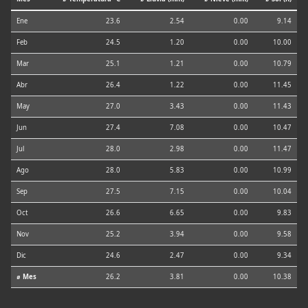
Ene
23.6
2.54
0.00
9.14
Feb
24.5
1.20
0.00
10.00
Mar
25.1
1.21
0.00
10.79
Abr
26.4
1.22
0.00
11.45
May
27.0
3.43
0.00
11.43
Jun
27.4
7.08
0.00
10.47
Jul
28.0
2.98
0.00
11.47
Ago
28.0
5.83
0.00
10.99
Sep
27.5
7.15
0.00
10.04
Oct
26.6
6.65
0.00
9.83
Nov
25.2
3.94
0.00
9.58
Dic
24.6
2.47
0.00
9.34
⌀ Mes
26.2
3.81
0.00
10.38