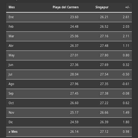
Mes
Playa del Carmen
Singapur
+/-
Ene
23.60
26.21
2.61
Feb
24.48
26.52
2.03
Mar
25.06
27.16
2.11
Abr
26.37
27.48
1.11
May
27.01
27.80
0.80
Jun
27.36
27.69
0.32
Jul
28.04
27.54
-0.50
Ago
27.96
27.35
-0.61
Sep
27.45
27.38
-0.08
Oct
26.60
27.22
0.62
Nov
25.17
26.66
1.49
Dic
24.59
26.39
1.80
⌀ Mes
26.14
27.12
0.98