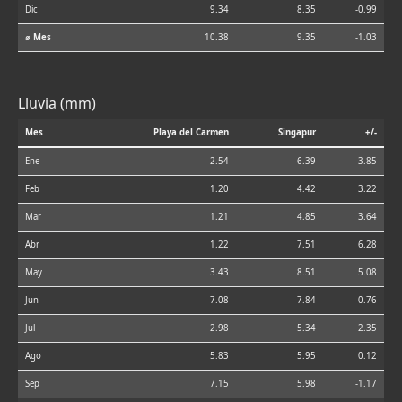
Dic
9.34
8.35
-0.99
⌀ Mes
10.38
9.35
-1.03
Lluvia (mm)
Mes
Playa del Carmen
Singapur
+/-
Ene
2.54
6.39
3.85
Feb
1.20
4.42
3.22
Mar
1.21
4.85
3.64
Abr
1.22
7.51
6.28
May
3.43
8.51
5.08
Jun
7.08
7.84
0.76
Jul
2.98
5.34
2.35
Ago
5.83
5.95
0.12
Sep
7.15
5.98
-1.17