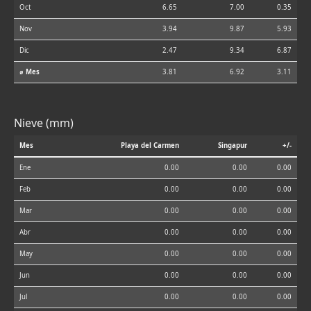
Oct
6.65
7.00
0.35
Nov
3.94
9.87
5.93
Dic
2.47
9.34
6.87
⌀ Mes
3.81
6.92
3.11
Nieve (mm)
Mes
Playa del Carmen
Singapur
+/-
Ene
0.00
0.00
0.00
Feb
0.00
0.00
0.00
Mar
0.00
0.00
0.00
Abr
0.00
0.00
0.00
May
0.00
0.00
0.00
Jun
0.00
0.00
0.00
Jul
0.00
0.00
0.00