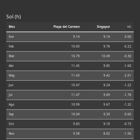
Sol (h)
Mes
Playa del Carmen
Singapur
+/-
Ene
9.14
9.14
0.00
Feb
10.00
9.78
-0.22
Mar
10.79
10.49
-0.30
Abr
11.45
9.85
-1.60
May
11.43
9.42
-2.01
Jun
10.47
9.24
-1.22
Jul
11.47
9.69
-1.78
Ago
10.99
9.67
-1.32
Sep
10.04
9.39
-0.66
Oct
9.83
9.10
-0.73
Nov
9.58
8.02
-1.56