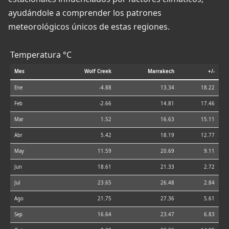
ayudándole a comprender los patrones
meteorológicos únicos de estas regiones.
Temperatura °C
Mes
Wolf Creek
Marrakech
+/-
Ene
-4.88
13.34
18.22
Feb
-2.66
14.81
17.46
Mar
1.52
16.63
15.11
Abr
5.42
18.19
12.77
May
11.59
20.69
9.11
Jun
18.61
21.33
2.72
Jul
23.65
26.48
2.84
Ago
21.75
27.36
5.61
Sep
16.64
23.47
6.83