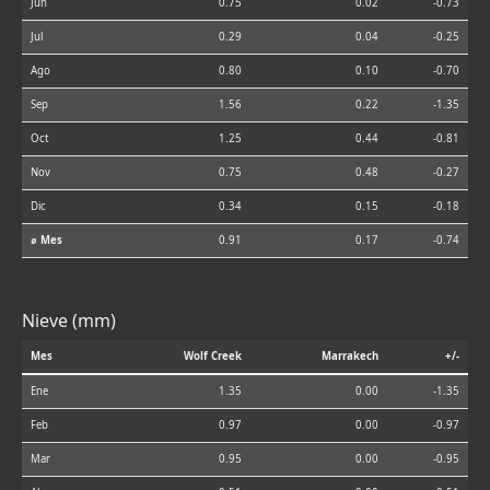
Jun
0.75
0.02
-0.73
Jul
0.29
0.04
-0.25
Ago
0.80
0.10
-0.70
Sep
1.56
0.22
-1.35
Oct
1.25
0.44
-0.81
Nov
0.75
0.48
-0.27
Dic
0.34
0.15
-0.18
⌀ Mes
0.91
0.17
-0.74
Nieve (mm)
Mes
Wolf Creek
Marrakech
+/-
Ene
1.35
0.00
-1.35
Feb
0.97
0.00
-0.97
Mar
0.95
0.00
-0.95