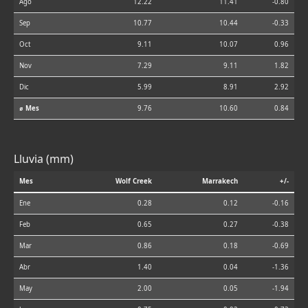
Ago
12.22
11.41
-0.80
Sep
10.77
10.44
-0.33
Oct
9.11
10.07
0.96
Nov
7.29
9.11
1.82
Dic
5.99
8.91
2.92
⌀ Mes
9.76
10.60
0.84
Lluvia (mm)
Mes
Wolf Creek
Marrakech
+/-
Ene
0.28
0.12
-0.16
Feb
0.65
0.27
-0.38
Mar
0.86
0.18
-0.69
Abr
1.40
0.04
-1.36
May
2.00
0.05
-1.94