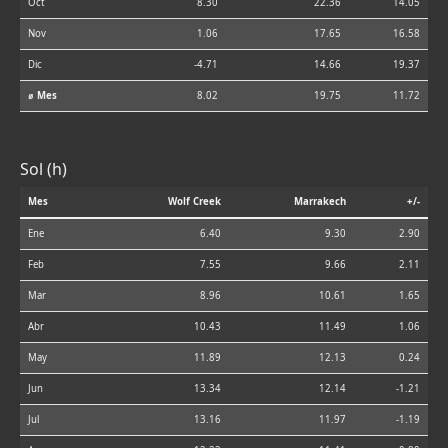
Oct
8.30
22.36
14.05
Nov
1.06
17.65
16.58
Dic
-4.71
14.66
19.37
⌀ Mes
8.02
19.75
11.72
Sol (h)
Mes
Wolf Creek
Marrakech
+/-
Ene
6.40
9.30
2.90
Feb
7.55
9.66
2.11
Mar
8.96
10.61
1.65
Abr
10.43
11.49
1.06
May
11.89
12.13
0.24
Jun
13.34
12.14
-1.21
Jul
13.16
11.97
-1.19