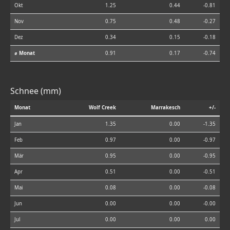
Okt
1.25
0.44
-0.81
Nov
0.75
0.48
-0.27
Dez
0.34
0.15
-0.18
⌀ Monat
0.91
0.17
-0.74
Schnee (mm)
Monat
Wolf Creek
Marrakesch
+/-
Jan
1.35
0.00
-1.35
Feb
0.97
0.00
-0.97
Mär
0.95
0.00
-0.95
Apr
0.51
0.00
-0.51
Mai
0.08
0.00
-0.08
Jun
0.00
0.00
-0.00
Jul
0.00
0.00
0.00