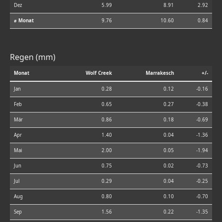
Dez
5.99
8.91
2.92
⌀ Monat
9.76
10.60
0.84
Regen (mm)
Monat
Wolf Creek
Marrakesch
+/-
Jan
0.28
0.12
-0.16
Feb
0.65
0.27
-0.38
Mär
0.86
0.18
-0.69
Apr
1.40
0.04
-1.36
Mai
2.00
0.05
-1.94
Jun
0.75
0.02
-0.73
Jul
0.29
0.04
-0.25
Aug
0.80
0.10
-0.70
Sep
1.56
0.22
-1.35