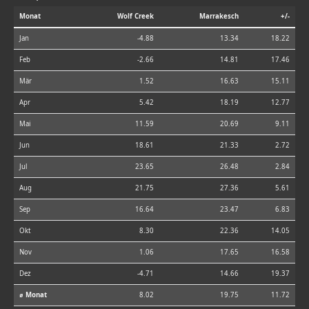
Monat
Wolf Creek
Marrakesch
+/-
Jan
-4.88
13.34
18.22
Feb
-2.66
14.81
17.46
Mär
1.52
16.63
15.11
Apr
5.42
18.19
12.77
Mai
11.59
20.69
9.11
Jun
18.61
21.33
2.72
Jul
23.65
26.48
2.84
Aug
21.75
27.36
5.61
Sep
16.64
23.47
6.83
Okt
8.30
22.36
14.05
Nov
1.06
17.65
16.58
Dez
-4.71
14.66
19.37
⌀ Monat
8.02
19.75
11.72