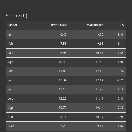
Sonne (h)
Monat
Wolf Creek
Marrakesch
+/-
Jan
6.40
9.30
2.90
Feb
7.55
9.66
2.11
Mär
8.96
10.61
1.65
Apr
10.43
11.49
1.06
Mai
11.89
12.13
0.24
Jun
13.34
12.14
-1.21
Jul
13.16
11.97
-1.19
Aug
12.22
11.41
-0.80
Sep
10.77
10.44
-0.33
Okt
9.11
10.07
0.96
Nov
7.29
9.11
1.82