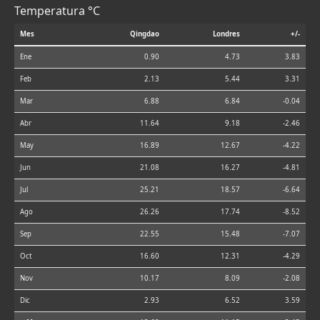
Temperatura °C
Mes
Qingdao
Londres
+/-
Ene
0.90
4.73
3.83
Feb
2.13
5.44
3.31
Mar
6.88
6.84
-0.04
Abr
11.64
9.18
-2.46
May
16.89
12.67
-4.22
Jun
21.08
16.27
-4.81
Jul
25.21
18.57
-6.64
Ago
26.26
17.74
-8.52
Sep
22.55
15.48
-7.07
Oct
16.60
12.31
-4.29
Nov
10.17
8.09
-2.08
Dic
2.93
6.52
3.59