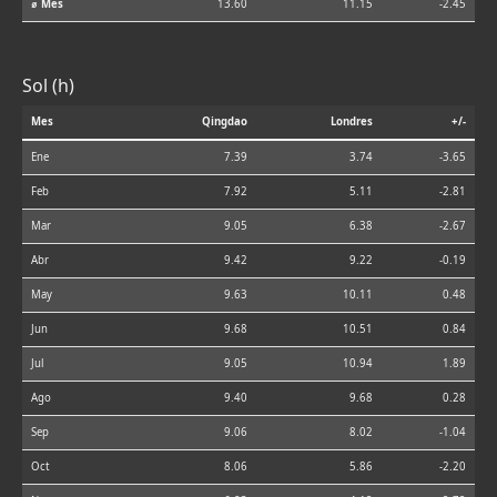
⌀ Mes
13.60
11.15
-2.45
Sol (h)
Mes
Qingdao
Londres
+/-
Ene
7.39
3.74
-3.65
Feb
7.92
5.11
-2.81
Mar
9.05
6.38
-2.67
Abr
9.42
9.22
-0.19
May
9.63
10.11
0.48
Jun
9.68
10.51
0.84
Jul
9.05
10.94
1.89
Ago
9.40
9.68
0.28
Sep
9.06
8.02
-1.04
Oct
8.06
5.86
-2.20