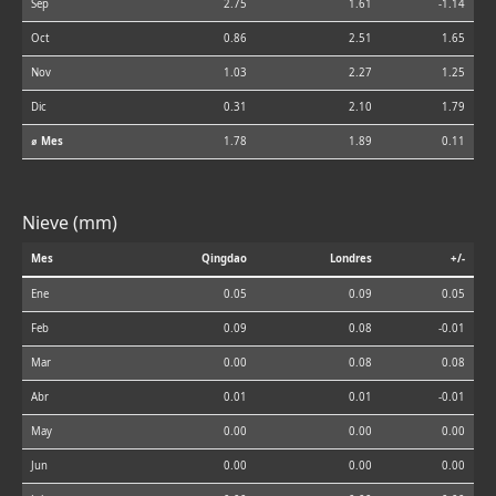
Sep
2.75
1.61
-1.14
Oct
0.86
2.51
1.65
Nov
1.03
2.27
1.25
Dic
0.31
2.10
1.79
⌀ Mes
1.78
1.89
0.11
Nieve (mm)
Mes
Qingdao
Londres
+/-
Ene
0.05
0.09
0.05
Feb
0.09
0.08
-0.01
Mar
0.00
0.08
0.08
Abr
0.01
0.01
-0.01
May
0.00
0.00
0.00
Jun
0.00
0.00
0.00