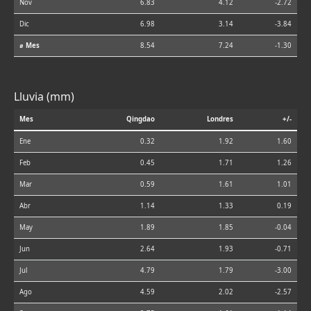
Nov
6.83
4.12
-2.72
Dic
6.98
3.14
-3.84
⌀ Mes
8.54
7.24
-1.30
Lluvia (mm)
Mes
Qingdao
Londres
+/-
Ene
0.32
1.92
1.60
Feb
0.45
1.71
1.26
Mar
0.59
1.61
1.01
Abr
1.14
1.33
0.19
May
1.89
1.85
-0.04
Jun
2.64
1.93
-0.71
Jul
4.79
1.79
-3.00
Ago
4.59
2.02
-2.57