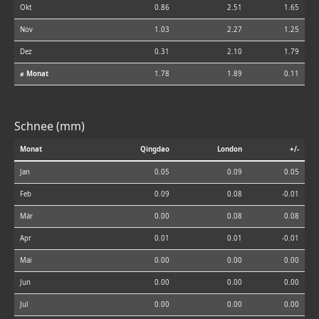
Okt
0.86
2.51
1.65
Nov
1.03
2.27
1.25
Dez
0.31
2.10
1.79
⌀ Monat
1.78
1.89
0.11
Schnee (mm)
Monat
Qingdao
London
+/-
Jan
0.05
0.09
0.05
Feb
0.09
0.08
-0.01
Mär
0.00
0.08
0.08
Apr
0.01
0.01
-0.01
Mai
0.00
0.00
0.00
Jun
0.00
0.00
0.00
Jul
0.00
0.00
0.00