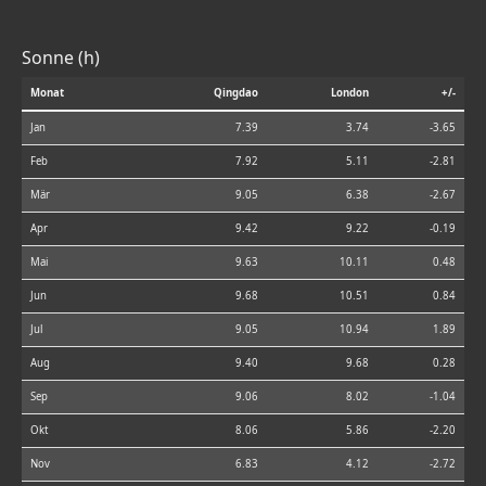
Sonne (h)
Monat
Qingdao
London
+/-
Jan
7.39
3.74
-3.65
Feb
7.92
5.11
-2.81
Mär
9.05
6.38
-2.67
Apr
9.42
9.22
-0.19
Mai
9.63
10.11
0.48
Jun
9.68
10.51
0.84
Jul
9.05
10.94
1.89
Aug
9.40
9.68
0.28
Sep
9.06
8.02
-1.04
Okt
8.06
5.86
-2.20
Nov
6.83
4.12
-2.72