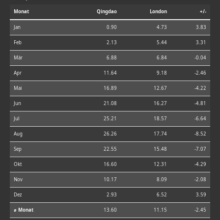
Monat
Qingdao
London
+/-
Jan
0.90
4.73
3.83
Feb
2.13
5.44
3.31
Mär
6.88
6.84
-0.04
Apr
11.64
9.18
-2.46
Mai
16.89
12.67
-4.22
Jun
21.08
16.27
-4.81
Jul
25.21
18.57
-6.64
Aug
26.26
17.74
-8.52
Sep
22.55
15.48
-7.07
Okt
16.60
12.31
-4.29
Nov
10.17
8.09
-2.08
Dez
2.93
6.52
3.59
⌀ Monat
13.60
11.15
-2.45