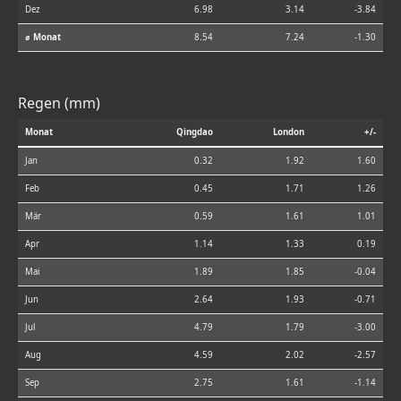
Dez
6.98
3.14
-3.84
⌀ Monat
8.54
7.24
-1.30
Regen (mm)
Monat
Qingdao
London
+/-
Jan
0.32
1.92
1.60
Feb
0.45
1.71
1.26
Mär
0.59
1.61
1.01
Apr
1.14
1.33
0.19
Mai
1.89
1.85
-0.04
Jun
2.64
1.93
-0.71
Jul
4.79
1.79
-3.00
Aug
4.59
2.02
-2.57
Sep
2.75
1.61
-1.14