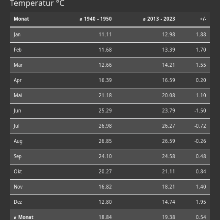
Temperatur °C
Monat
⌀ 1940 - 1950
⌀ 2013 - 2023
+/-
Jan
11.11
12.98
1.88
Feb
11.68
13.39
1.70
Mär
12.66
14.21
1.55
Apr
16.39
16.59
0.20
Mai
21.18
20.08
-1.10
Jun
25.29
23.79
-1.50
Jul
26.98
26.27
-0.72
Aug
26.85
26.59
-0.26
Sep
24.10
24.58
0.48
Okt
20.27
21.11
0.84
Nov
16.82
18.21
1.40
Dez
12.80
14.74
1.95
⌀ Monat
18.84
19.38
0.54