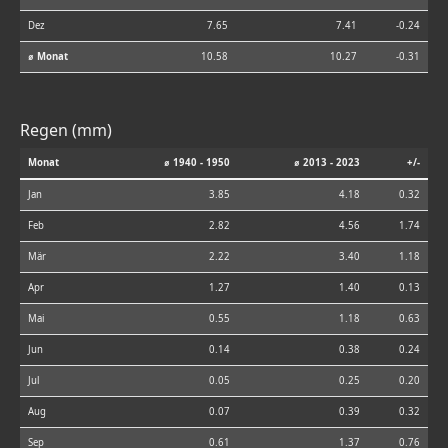
Dez
7.65
7.41
-0.24
⌀ Monat
10.58
10.27
-0.31
Regen (mm)
Monat
⌀ 1940 - 1950
⌀ 2013 - 2023
+/-
Jan
3.85
4.18
0.32
Feb
2.82
4.56
1.74
Mär
2.22
3.40
1.18
Apr
1.27
1.40
0.13
Mai
0.55
1.18
0.63
Jun
0.14
0.38
0.24
Jul
0.05
0.25
0.20
Aug
0.07
0.39
0.32
Sep
0.61
1.37
0.76