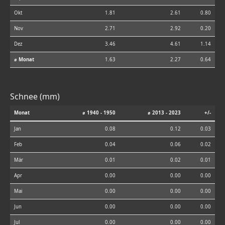
Okt
1.81
2.61
0.80
Nov
2.71
2.92
0.20
Dez
3.46
4.61
1.14
⌀ Monat
1.63
2.27
0.64
Schnee (mm)
Monat
⌀ 1940 - 1950
⌀ 2013 - 2023
+/-
Jan
0.08
0.12
0.03
Feb
0.04
0.06
0.02
Mär
0.01
0.02
0.01
Apr
0.00
0.00
0.00
Mai
0.00
0.00
0.00
Jun
0.00
0.00
0.00
Jul
0.00
0.00
0.00