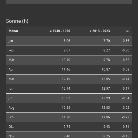
Sonne (h)
Monat
⌀ 1940 - 1950
⌀ 2013 - 2023
+/-
Jan
8.06
7.70
-0.36
Feb
9.07
8.27
-0.80
Mär
10.10
9.78
-0.32
Apr
11.46
10.87
-0.59
Mai
12.49
12.05
-0.44
Jun
13.14
12.97
-0.17
Jul
13.03
12.99
-0.04
Aug
12.55
12.53
-0.02
Sep
11.28
11.06
-0.22
Okt
9.74
9.43
-0.31
Nov
8.40
8.25
-0.15