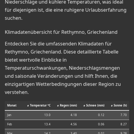
Niederschläge und kühlere Temperaturen, was ideal
für diejenigen ist, die eine ruhigere Urlaubserfahrung
suchen.
Klimadatenübersicht für Rethymno, Griechenland
Entdecken Sie die umfassenden Klimadaten für
Rethymno, Griechenland. Diese detaillierte Tabelle
bietet wertvolle Einblicke in
Temperaturschwankungen, Niederschlagsmengen
und saisonale Veränderungen und hilft Ihnen, die
einzigartigen Wetterbedingungen dieser Region zu
verstehen.
Monat
⌀ Temperatur °C
⌀ Regen (mm)
⌀ Schnee (mm)
⌀ Sonne (h)
Jan
13.0
4.18
0.12
7.70
Feb
13.4
4.56
0.06
8.27
Mär
14.2
3.40
0.02
9.78