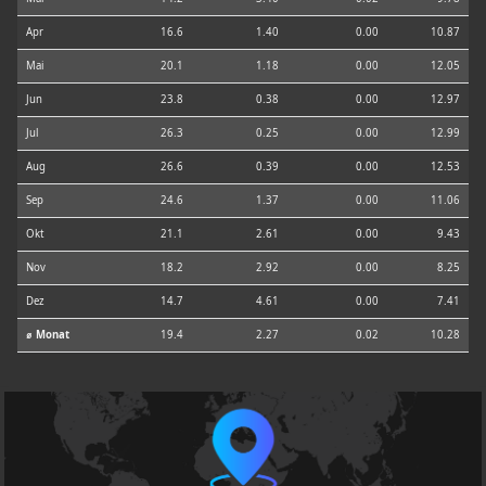
Apr
16.6
1.40
0.00
10.87
Mai
20.1
1.18
0.00
12.05
Jun
23.8
0.38
0.00
12.97
Jul
26.3
0.25
0.00
12.99
Aug
26.6
0.39
0.00
12.53
Sep
24.6
1.37
0.00
11.06
Okt
21.1
2.61
0.00
9.43
Nov
18.2
2.92
0.00
8.25
Dez
14.7
4.61
0.00
7.41
⌀ Monat
19.4
2.27
0.02
10.28