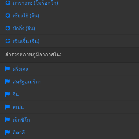
มาราเกช (โมร็อกโก)
เซี่ยงไฮ้ (จีน)
ปักกิ่ง (จีน)
เซินเจิ้น (จีน)
สำรวจสภาพภูมิอากาศใน:
ฝรั่งเศส
สหรัฐอเมริกา
จีน
สเปน
เม็กซิโก
อิตาลี