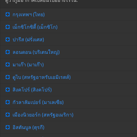
ดูว่าภูมิอากาศเปลี่ยนไปอย่างไรใน:
กรุงเทพฯ (ไทย)
เม็กซิโกซิตี้ (เม็กซิโก)
ปารีส (ฝรั่งเศส)
ลอนดอน (บริเตนใหญ่)
มาเก๊า (มาเก๊า)
ดูไบ (สหรัฐอาหรับเอมิเรตส์)
สิงคโปร์ (สิงคโปร์)
กัวลาลัมเปอร์ (มาเลเซีย)
เมืองนิวยอร์ก (สหรัฐอเมริกา)
อิสตันบูล (ตุรกี)