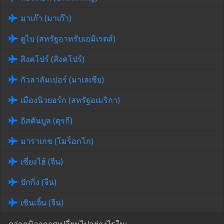
มาเก๊า (มาเก๊า)
ดูไบ (สหรัฐอาหรับเอมิเรตส์)
สิงคโปร์ (สิงคโปร์)
กัวลาลัมเปอร์ (มาเลเซีย)
เมืองนิวยอร์ก (สหรัฐอเมริกา)
อิสตันบูล (ตุรกี)
มาราเกช (โมร็อกโก)
เซี่ยงไฮ้ (จีน)
ปักกิ่ง (จีน)
เซินเจิ้น (จีน)