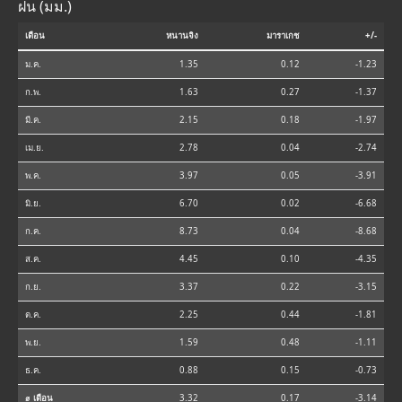
ฝน (มม.)
เดือน
หนานจิง
มาราเกช
+/-
ม.ค.
1.35
0.12
-1.23
ก.พ.
1.63
0.27
-1.37
มี.ค.
2.15
0.18
-1.97
เม.ย.
2.78
0.04
-2.74
พ.ค.
3.97
0.05
-3.91
มิ.ย.
6.70
0.02
-6.68
ก.ค.
8.73
0.04
-8.68
ส.ค.
4.45
0.10
-4.35
ก.ย.
3.37
0.22
-3.15
ต.ค.
2.25
0.44
-1.81
พ.ย.
1.59
0.48
-1.11
ธ.ค.
0.88
0.15
-0.73
⌀ เดือน
3.32
0.17
-3.14