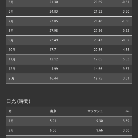
5月
21.30
20.69
-0.61
6月
24.83
21.33
-3.50
7月
27.85
26.48
-1.36
8月
27.98
27.36
-0.62
9月
23.49
23.47
-0.02
10月
17.71
22.36
4.65
11月
12.12
17.65
5.53
12月
4.99
14.66
9.67
⌀ 月
16.44
19.75
3.31
日光 (時間)
月
南京
マラケシュ
+/-
1月
5.91
9.30
3.39
2月
6.06
9.66
3.60