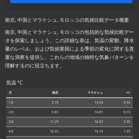
南京, 中国とマラケシュ, モロッコの気候比較データ概要
南京, 中国とマラケシュ, モロッコの包括的な気候比較デー
タを探索しましょう。この詳細な表は、気温の変動、降水
量のレベル、および気候要因による季節の変化に関する貴
重な洞察を提供し、これらの地域の独特な気象パターンを
理解するのに役立ちます。
気温 °C
月
南京
マラケシュ
+/-
1月
3.79
13.34
9.55
2月
5.65
14.81
9.15
3月
11.29
16.63
5.35
4月
16.25
18.19
1.93