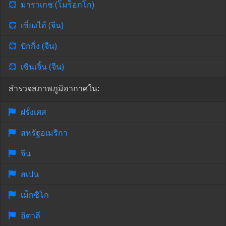
มาราเกช (โมร็อกโก)
เซี่ยงไฮ้ (จีน)
ปักกิ่ง (จีน)
เซินเจิ้น (จีน)
สำรวจสภาพภูมิอากาศใน:
ฝรั่งเศส
สหรัฐอเมริกา
จีน
สเปน
เม็กซิโก
อิตาลี