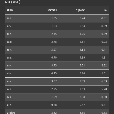
ฝน (มม.)
เดือน
หนานจิง
กรุงเทพฯ
+/-
ม.ค.
1.35
0.74
-0.61
ก.พ.
1.63
0.94
-0.69
มี.ค.
2.15
1.26
-0.89
เม.ย.
2.78
2.81
0.03
พ.ค.
3.97
4.38
0.41
มิ.ย.
6.70
4.89
-1.81
ก.ค.
8.73
5.51
-3.22
ส.ค.
4.45
5.76
1.31
ก.ย.
3.37
9.39
6.03
ต.ค.
2.25
7.53
5.28
พ.ย.
1.59
2.38
0.80
ธ.ค.
0.88
0.57
-0.31
⌀ เดือน
3.32
3.85
0.53