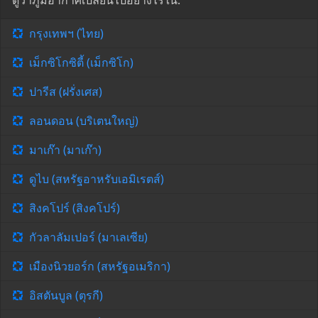
ดูว่าภูมิอากาศเปลี่ยนไปอย่างไรใน:
กรุงเทพฯ (ไทย)
เม็กซิโกซิตี้ (เม็กซิโก)
ปารีส (ฝรั่งเศส)
ลอนดอน (บริเตนใหญ่)
มาเก๊า (มาเก๊า)
ดูไบ (สหรัฐอาหรับเอมิเรตส์)
สิงคโปร์ (สิงคโปร์)
กัวลาลัมเปอร์ (มาเลเซีย)
เมืองนิวยอร์ก (สหรัฐอเมริกา)
อิสตันบูล (ตุรกี)