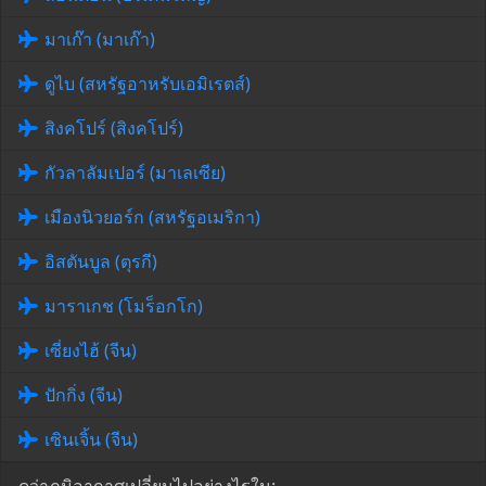
มาเก๊า (มาเก๊า)
ดูไบ (สหรัฐอาหรับเอมิเรตส์)
สิงคโปร์ (สิงคโปร์)
กัวลาลัมเปอร์ (มาเลเซีย)
เมืองนิวยอร์ก (สหรัฐอเมริกา)
อิสตันบูล (ตุรกี)
มาราเกช (โมร็อกโก)
เซี่ยงไฮ้ (จีน)
ปักกิ่ง (จีน)
เซินเจิ้น (จีน)