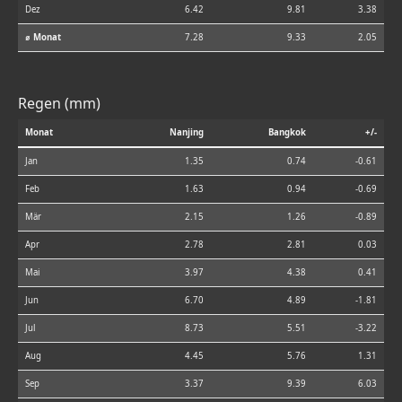
Dez
6.42
9.81
3.38
⌀ Monat
7.28
9.33
2.05
Regen (mm)
Monat
Nanjing
Bangkok
+/-
Jan
1.35
0.74
-0.61
Feb
1.63
0.94
-0.69
Mär
2.15
1.26
-0.89
Apr
2.78
2.81
0.03
Mai
3.97
4.38
0.41
Jun
6.70
4.89
-1.81
Jul
8.73
5.51
-3.22
Aug
4.45
5.76
1.31
Sep
3.37
9.39
6.03