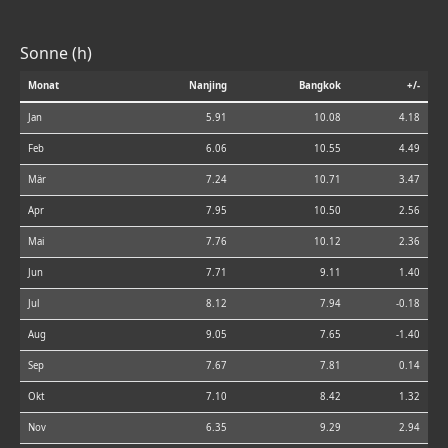
Sonne (h)
Monat
Nanjing
Bangkok
+/-
Jan
5.91
10.08
4.18
Feb
6.06
10.55
4.49
Mär
7.24
10.71
3.47
Apr
7.95
10.50
2.56
Mai
7.76
10.12
2.36
Jun
7.71
9.11
1.40
Jul
8.12
7.94
-0.18
Aug
9.05
7.65
-1.40
Sep
7.67
7.81
0.14
Okt
7.10
8.42
1.32
Nov
6.35
9.29
2.94