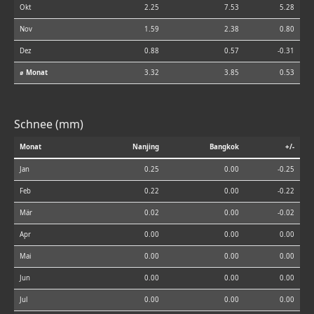
Okt
2.25
7.53
5.28
Nov
1.59
2.38
0.80
Dez
0.88
0.57
-0.31
⌀ Monat
3.32
3.85
0.53
Schnee (mm)
Monat
Nanjing
Bangkok
+/-
Jan
0.25
0.00
-0.25
Feb
0.22
0.00
-0.22
Mär
0.02
0.00
-0.02
Apr
0.00
0.00
0.00
Mai
0.00
0.00
0.00
Jun
0.00
0.00
0.00
Jul
0.00
0.00
0.00