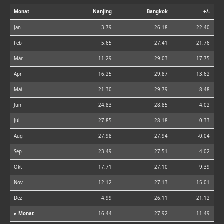
Monat
Nanjing
Bangkok
+/-
Jan
3.79
26.18
22.40
Feb
5.65
27.41
21.76
Mär
11.29
29.03
17.75
Apr
16.25
29.87
13.62
Mai
21.30
29.79
8.48
Jun
24.83
28.85
4.02
Jul
27.85
28.18
0.33
Aug
27.98
27.94
-0.04
Sep
23.49
27.51
4.02
Okt
17.71
27.10
9.39
Nov
12.12
27.13
15.01
Dez
4.99
26.11
21.12
⌀ Monat
16.44
27.92
11.49