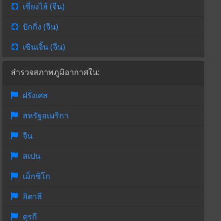
เซี่ยงไฮ้ (จีน)
ปักกิ่ง (จีน)
เซินเจิ้น (จีน)
สำรวจสภาพภูมิอากาศใน:
ฝรั่งเศส
สหรัฐอเมริกา
จีน
สเปน
เม็กซิโก
อิตาลี
ตุรกี