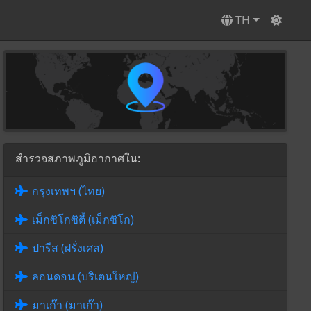
TH
สำรวจสภาพภูมิอากาศใน:
กรุงเทพฯ (ไทย)
เม็กซิโกซิตี้ (เม็กซิโก)
ปารีส (ฝรั่งเศส)
ลอนดอน (บริเตนใหญ่)
มาเก๊า (มาเก๊า)