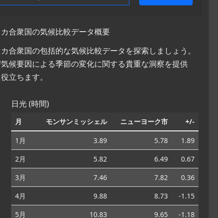
メリカ合衆国の気候比較データ概要
メリカ合衆国の包括的な気候比較データを探索しましょう。
び気候要因による季節の変化に関する貴重な洞察を提供
に役立ちます。
日光 (時間)
月
モンサンミッシェル
ニューヨーク市
+/-
1月
3.89
5.78
1.89
2月
5.82
6.49
0.67
3月
7.46
7.82
0.36
4月
9.88
8.73
-1.15
5月
10.83
9.65
-1.18