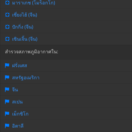
มาราเกช (โมร็อกโก)
เซี่ยงไฮ้ (จีน)
ปักกิ่ง (จีน)
เซินเจิ้น (จีน)
สำรวจสภาพภูมิอากาศใน:
ฝรั่งเศส
สหรัฐอเมริกา
จีน
สเปน
เม็กซิโก
อิตาลี