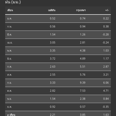
ฝน (มม.)
เดือน
เมดิสัน
กรุงเทพฯ
+/-
ม.ค.
0.52
0.74
0.22
ก.พ.
0.56
0.94
0.38
มี.ค.
1.54
1.26
-0.28
เม.ย.
3.05
2.81
-0.24
พ.ค.
3.35
4.38
1.03
มิ.ย.
3.72
4.89
1.17
ก.ค.
2.63
5.51
2.87
ส.ค.
2.55
5.76
3.21
ก.ย.
3.33
9.39
6.06
ต.ค.
2.82
7.53
4.71
พ.ย.
1.54
2.38
0.84
ธ.ค.
0.92
0.57
-0.35
⌀ เดือน
2.21
3.85
1.63