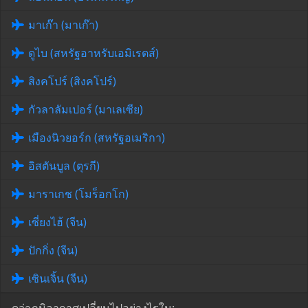
มาเก๊า (มาเก๊า)
ดูไบ (สหรัฐอาหรับเอมิเรตส์)
สิงคโปร์ (สิงคโปร์)
กัวลาลัมเปอร์ (มาเลเซีย)
เมืองนิวยอร์ก (สหรัฐอเมริกา)
อิสตันบูล (ตุรกี)
มาราเกช (โมร็อกโก)
เซี่ยงไฮ้ (จีน)
ปักกิ่ง (จีน)
เซินเจิ้น (จีน)