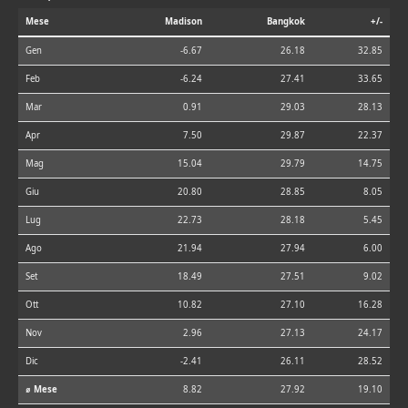
Mese
Madison
Bangkok
+/-
Gen
-6.67
26.18
32.85
Feb
-6.24
27.41
33.65
Mar
0.91
29.03
28.13
Apr
7.50
29.87
22.37
Mag
15.04
29.79
14.75
Giu
20.80
28.85
8.05
Lug
22.73
28.18
5.45
Ago
21.94
27.94
6.00
Set
18.49
27.51
9.02
Ott
10.82
27.10
16.28
Nov
2.96
27.13
24.17
Dic
-2.41
26.11
28.52
⌀ Mese
8.82
27.92
19.10