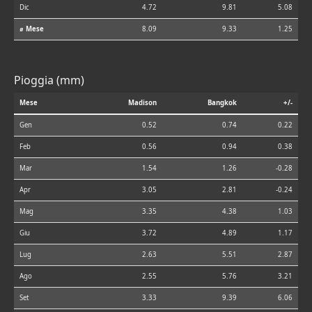
Dic
4.72
9.81
5.08
⌀ Mese
8.09
9.33
1.25
Pioggia (mm)
Mese
Madison
Bangkok
+/-
Gen
0.52
0.74
0.22
Feb
0.56
0.94
0.38
Mar
1.54
1.26
-0.28
Apr
3.05
2.81
-0.24
Mag
3.35
4.38
1.03
Giu
3.72
4.89
1.17
Lug
2.63
5.51
2.87
Ago
2.55
5.76
3.21
Set
3.33
9.39
6.06