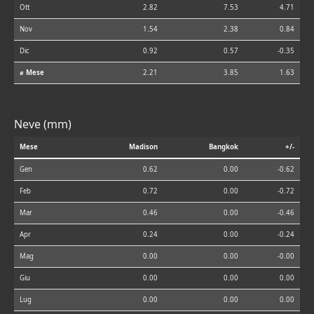
Ott
2.82
7.53
4.71
Nov
1.54
2.38
0.84
Dic
0.92
0.57
-0.35
⌀ Mese
2.21
3.85
1.63
Neve (mm)
Mese
Madison
Bangkok
+/-
Gen
0.62
0.00
-0.62
Feb
0.72
0.00
-0.72
Mar
0.46
0.00
-0.46
Apr
0.24
0.00
-0.24
Mag
0.00
0.00
-0.00
Giu
0.00
0.00
0.00
Lug
0.00
0.00
0.00