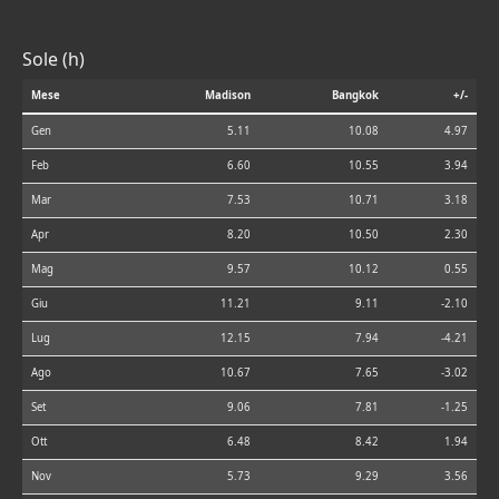
Sole (h)
Mese
Madison
Bangkok
+/-
Gen
5.11
10.08
4.97
Feb
6.60
10.55
3.94
Mar
7.53
10.71
3.18
Apr
8.20
10.50
2.30
Mag
9.57
10.12
0.55
Giu
11.21
9.11
-2.10
Lug
12.15
7.94
-4.21
Ago
10.67
7.65
-3.02
Set
9.06
7.81
-1.25
Ott
6.48
8.42
1.94
Nov
5.73
9.29
3.56