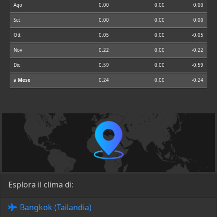
Ago
0.00
0.00
0.00
Set
0.00
0.00
0.00
Ott
0.05
0.00
-0.05
Nov
0.22
0.00
-0.22
Dic
0.59
0.00
-0.59
⌀ Mese
0.24
0.00
-0.24
Esplora il clima di:
Bangkok (Tailandia)