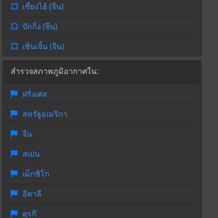
เซี่ยงไฮ้ (จีน)
ปักกิ่ง (จีน)
เซินเจิ้น (จีน)
สำรวจสภาพภูมิอากาศใน:
ฝรั่งเศส
สหรัฐอเมริกา
จีน
สเปน
เม็กซิโก
อิตาลี
ตุรกี