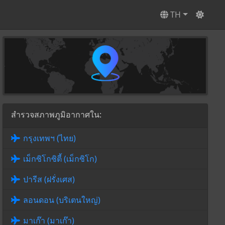
TH
สำรวจสภาพภูมิอากาศใน:
กรุงเทพฯ (ไทย)
เม็กซิโกซิตี้ (เม็กซิโก)
ปารีส (ฝรั่งเศส)
ลอนดอน (บริเตนใหญ่)
มาเก๊า (มาเก๊า)