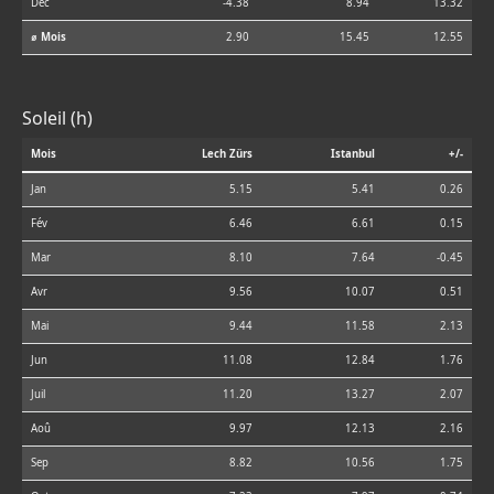
Déc
-4.38
8.94
13.32
⌀ Mois
2.90
15.45
12.55
Soleil (h)
Mois
Lech Zürs
Istanbul
+/-
Jan
5.15
5.41
0.26
Fév
6.46
6.61
0.15
Mar
8.10
7.64
-0.45
Avr
9.56
10.07
0.51
Mai
9.44
11.58
2.13
Jun
11.08
12.84
1.76
Juil
11.20
13.27
2.07
Aoû
9.97
12.13
2.16
Sep
8.82
10.56
1.75