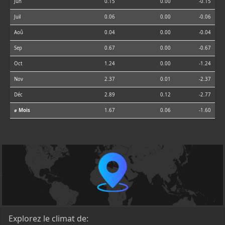
Jun
0.15
0.00
-0.15
Juil
0.06
0.00
-0.06
Aoû
0.04
0.00
-0.04
Sep
0.67
0.00
-0.67
Oct
1.24
0.00
-1.24
Nov
2.37
0.01
-2.37
Déc
2.89
0.12
-2.77
⌀ Mois
1.67
0.06
-1.60
Explorez le climat de: