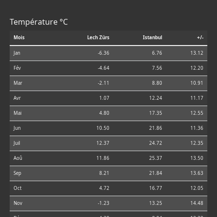
Température °C
Mois
Lech Zürs
Istanbul
+/-
Jan
-6.36
6.76
13.12
Fév
-4.64
7.56
12.20
Mar
-2.11
8.80
10.91
Avr
1.07
12.24
11.17
Mai
4.80
17.35
12.55
Jun
10.50
21.86
11.36
Juil
12.37
24.72
12.35
Aoû
11.86
25.37
13.50
Sep
8.21
21.84
13.63
Oct
4.72
16.77
12.05
Nov
-1.23
13.25
14.48