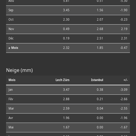
Aoû
5.81
0.51
-5.30
Sep
3.45
1.56
-1.90
Oct
2.30
2.07
-0.23
Nov
0.49
2.68
2.19
Déc
0.19
2.51
2.31
⌀ Mois
2.32
1.85
-0.47
Neige (mm)
Mois
Lech Zürs
Istanbul
+/-
Jan
3.47
0.38
-3.09
Fév
2.88
0.21
-2.66
Mar
2.59
0.04
-2.55
Avr
1.96
0.00
-1.96
Mai
1.67
0.00
-1.67