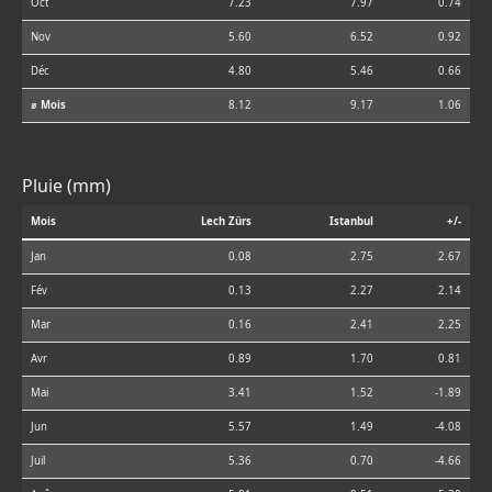
Oct
7.23
7.97
0.74
Nov
5.60
6.52
0.92
Déc
4.80
5.46
0.66
⌀ Mois
8.12
9.17
1.06
Pluie (mm)
Mois
Lech Zürs
Istanbul
+/-
Jan
0.08
2.75
2.67
Fév
0.13
2.27
2.14
Mar
0.16
2.41
2.25
Avr
0.89
1.70
0.81
Mai
3.41
1.52
-1.89
Jun
5.57
1.49
-4.08
Juil
5.36
0.70
-4.66