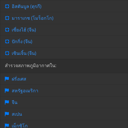
อิสตันบูล (ตุรกี)
มาราเกช (โมร็อกโก)
เซี่ยงไฮ้ (จีน)
ปักกิ่ง (จีน)
เซินเจิ้น (จีน)
สำรวจสภาพภูมิอากาศใน:
ฝรั่งเศส
สหรัฐอเมริกา
จีน
สเปน
เม็กซิโก