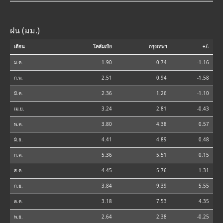
ฝน (มม.)
เดือน
โคลัมเบีย
กรุงเทพฯ
+/-
ม.ค.
1.90
0.74
-1.16
ก.พ.
2.51
0.94
-1.58
มี.ค.
2.36
1.26
-1.10
เม.ย.
3.24
2.81
-0.43
พ.ค.
3.80
4.38
0.57
มิ.ย.
4.41
4.89
0.48
ก.ค.
5.36
5.51
0.15
ส.ค.
4.45
5.76
1.31
ก.ย.
3.84
9.39
5.55
ต.ค.
3.18
7.53
4.35
พ.ย.
2.64
2.38
-0.25