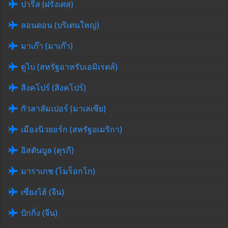
ปารีส (ฝรั่งเศส)
ลอนดอน (บริเตนใหญ่)
มาเก๊า (มาเก๊า)
ดูไบ (สหรัฐอาหรับเอมิเรตส์)
สิงคโปร์ (สิงคโปร์)
กัวลาลัมเปอร์ (มาเลเซีย)
เมืองนิวยอร์ก (สหรัฐอเมริกา)
อิสตันบูล (ตุรกี)
มาราเกช (โมร็อกโก)
เซี่ยงไฮ้ (จีน)
ปักกิ่ง (จีน)