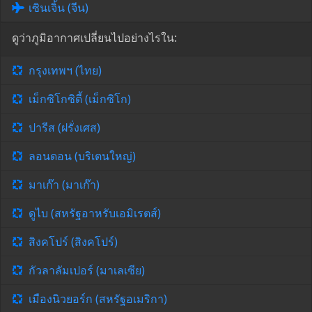
เซินเจิ้น (จีน)
ดูว่าภูมิอากาศเปลี่ยนไปอย่างไรใน:
กรุงเทพฯ (ไทย)
เม็กซิโกซิตี้ (เม็กซิโก)
ปารีส (ฝรั่งเศส)
ลอนดอน (บริเตนใหญ่)
มาเก๊า (มาเก๊า)
ดูไบ (สหรัฐอาหรับเอมิเรตส์)
สิงคโปร์ (สิงคโปร์)
กัวลาลัมเปอร์ (มาเลเซีย)
เมืองนิวยอร์ก (สหรัฐอเมริกา)