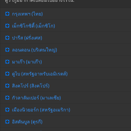
ดูว่าภูมิอากาศเปลี่ยนไปอย่างไรใน:
กรุงเทพฯ (ไทย)
เม็กซิโกซิตี้ (เม็กซิโก)
ปารีส (ฝรั่งเศส)
ลอนดอน (บริเตนใหญ่)
มาเก๊า (มาเก๊า)
ดูไบ (สหรัฐอาหรับเอมิเรตส์)
สิงคโปร์ (สิงคโปร์)
กัวลาลัมเปอร์ (มาเลเซีย)
เมืองนิวยอร์ก (สหรัฐอเมริกา)
อิสตันบูล (ตุรกี)