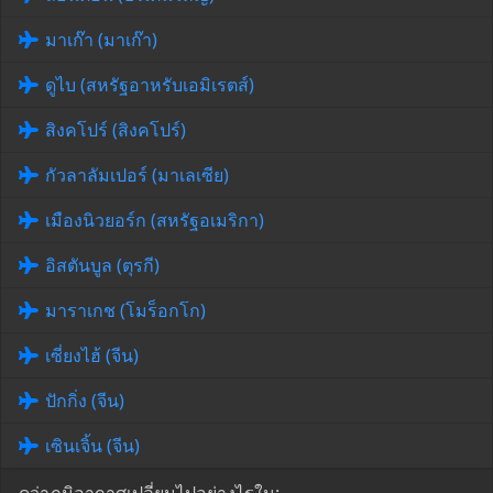
มาเก๊า (มาเก๊า)
ดูไบ (สหรัฐอาหรับเอมิเรตส์)
สิงคโปร์ (สิงคโปร์)
กัวลาลัมเปอร์ (มาเลเซีย)
เมืองนิวยอร์ก (สหรัฐอเมริกา)
อิสตันบูล (ตุรกี)
มาราเกช (โมร็อกโก)
เซี่ยงไฮ้ (จีน)
ปักกิ่ง (จีน)
เซินเจิ้น (จีน)