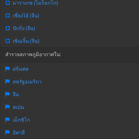
มาราเกช (โมร็อกโก)
เซี่ยงไฮ้ (จีน)
ปักกิ่ง (จีน)
เซินเจิ้น (จีน)
สำรวจสภาพภูมิอากาศใน:
ฝรั่งเศส
สหรัฐอเมริกา
จีน
สเปน
เม็กซิโก
อิตาลี