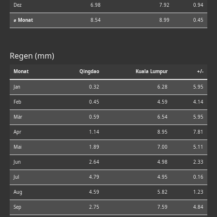
Dez
6.98
7.92
0.94
⌀ Monat
8.54
8.99
0.45
Regen (mm)
Monat
Qingdao
Kuala Lumpur
+/-
Jan
0.32
6.28
5.95
Feb
0.45
4.59
4.14
Mär
0.59
6.54
5.95
Apr
1.14
8.95
7.81
Mai
1.89
7.00
5.11
Jun
2.64
4.98
2.33
Jul
4.79
4.95
0.16
Aug
4.59
5.82
1.23
Sep
2.75
7.59
4.84