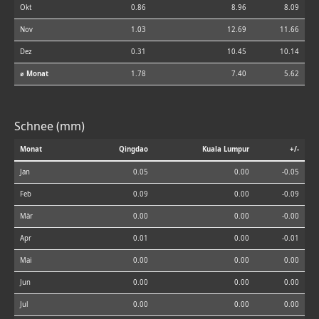
Okt
0.86
8.96
8.09
Nov
1.03
12.69
11.66
Dez
0.31
10.45
10.14
⌀ Monat
1.78
7.40
5.62
Schnee (mm)
Monat
Qingdao
Kuala Lumpur
+/-
Jan
0.05
0.00
-0.05
Feb
0.09
0.00
-0.09
Mär
0.00
0.00
-0.00
Apr
0.01
0.00
-0.01
Mai
0.00
0.00
0.00
Jun
0.00
0.00
0.00
Jul
0.00
0.00
0.00