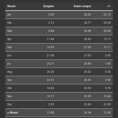
Monat
Qingdao
Kuala Lumpur
+/-
Jan
0.90
26.00
25.10
Feb
2.13
26.71
24.58
Mär
6.88
26.96
20.08
Apr
11.64
26.82
15.17
Mai
16.89
27.00
10.11
Jun
21.08
27.03
5.95
Jul
25.21
26.86
1.66
Aug
26.26
26.62
0.36
Sep
22.55
26.45
3.90
Okt
16.60
26.36
9.76
Nov
10.17
25.83
15.66
Dez
2.93
25.83
22.90
⌀ Monat
13.60
26.54
12.94