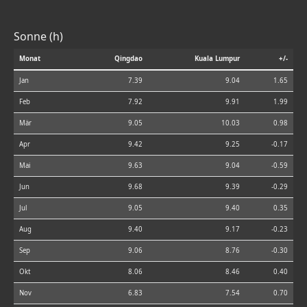
Sonne (h)
Monat
Qingdao
Kuala Lumpur
+/-
Jan
7.39
9.04
1.65
Feb
7.92
9.91
1.99
Mär
9.05
10.03
0.98
Apr
9.42
9.25
-0.17
Mai
9.63
9.04
-0.59
Jun
9.68
9.39
-0.29
Jul
9.05
9.40
0.35
Aug
9.40
9.17
-0.23
Sep
9.06
8.76
-0.30
Okt
8.06
8.46
0.40
Nov
6.83
7.54
0.70