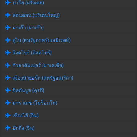
ปารีส (ฝรั่งเศส)
ลอนดอน (บริเตนใหญ่)
มาเก๊า (มาเก๊า)
ดูไบ (สหรัฐอาหรับเอมิเรตส์)
สิงคโปร์ (สิงคโปร์)
กัวลาลัมเปอร์ (มาเลเซีย)
เมืองนิวยอร์ก (สหรัฐอเมริกา)
อิสตันบูล (ตุรกี)
มาราเกช (โมร็อกโก)
เซี่ยงไฮ้ (จีน)
ปักกิ่ง (จีน)