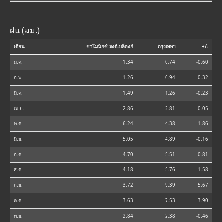
ฝน (มม.)
เดือน
ชาโมนิกซ์ มงต์-บล็องก์
กรุงเทพฯ
+/-
ม.ค.
1.34
0.74
-0.60
ก.พ.
1.26
0.94
-0.32
มี.ค.
1.49
1.26
-0.23
เม.ย.
2.86
2.81
-0.05
พ.ค.
6.24
4.38
-1.86
มิ.ย.
5.05
4.89
-0.16
ก.ค.
4.70
5.51
0.81
ส.ค.
4.18
5.76
1.58
ก.ย.
3.72
9.39
5.67
ต.ค.
3.63
7.53
3.90
พ.ย.
2.84
2.38
-0.46