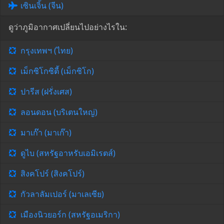
เซินเจิ้น (จีน)
ดูว่าภูมิอากาศเปลี่ยนไปอย่างไรใน:
กรุงเทพฯ (ไทย)
เม็กซิโกซิตี้ (เม็กซิโก)
ปารีส (ฝรั่งเศส)
ลอนดอน (บริเตนใหญ่)
มาเก๊า (มาเก๊า)
ดูไบ (สหรัฐอาหรับเอมิเรตส์)
สิงคโปร์ (สิงคโปร์)
กัวลาลัมเปอร์ (มาเลเซีย)
เมืองนิวยอร์ก (สหรัฐอเมริกา)