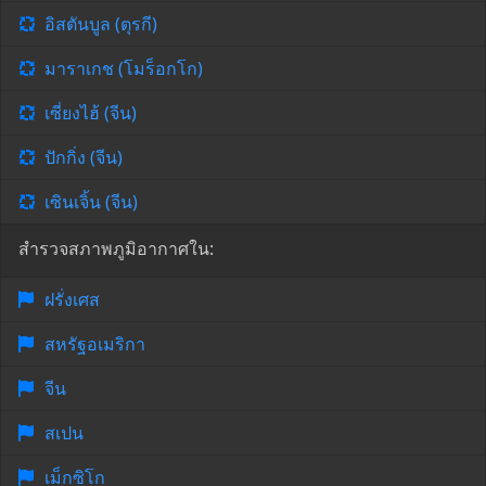
อิสตันบูล (ตุรกี)
มาราเกช (โมร็อกโก)
เซี่ยงไฮ้ (จีน)
ปักกิ่ง (จีน)
เซินเจิ้น (จีน)
สำรวจสภาพภูมิอากาศใน:
ฝรั่งเศส
สหรัฐอเมริกา
จีน
สเปน
เม็กซิโก