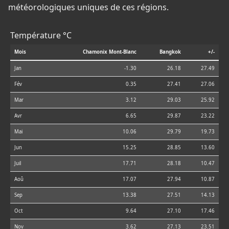
météorologiques uniques de ces régions.
Température °C
Mois
Chamonix Mont-Blanc
Bangkok
+/-
Jan
-1.30
26.18
27.49
Fév
0.35
27.41
27.06
Mar
3.12
29.03
25.92
Avr
6.65
29.87
23.22
Mai
10.06
29.79
19.73
Jun
15.25
28.85
13.60
Juil
17.71
28.18
10.47
Aoû
17.07
27.94
10.87
Sep
13.38
27.51
14.13
Oct
9.64
27.10
17.46
Nov
3.62
27.13
23.51