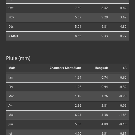
Oct
7.60
8.42
0.82
Nov
5.67
9.29
3.62
Déc
5.01
9.81
4.80
⌀ Mois
8.56
9.33
0.77
Pluie (mm)
Mois
Chamonix Mont-Blanc
Bangkok
+/-
Jan
1.34
0.74
-0.60
Fév
1.26
0.94
-0.32
Mar
1.49
1.26
-0.23
Avr
2.86
2.81
-0.05
Mai
6.24
4.38
-1.86
Jun
5.05
4.89
-0.16
Juil
4.70
5.51
0.81