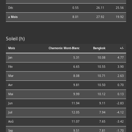
Déc
0.55
26.11
25.56
⌀ Mois
8.01
27.92
19.92
Soleil (h)
Mois
Chamonix Mont-Blanc
Bangkok
+/-
Jan
5.31
10.08
4.77
Fév
6.65
10.55
3.90
Mar
8.08
10.71
2.63
Avr
9.81
10.50
0.70
Mai
9.99
10.12
0.13
Jun
11.94
9.11
-2.83
Juil
12.05
7.94
-4.12
Aoû
11.07
7.65
-3.42
Sep
9.51
7.81
-1.70