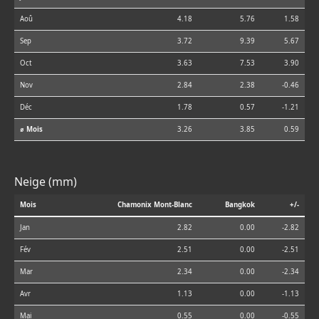
Aoû
4.18
5.76
1.58
Sep
3.72
9.39
5.67
Oct
3.63
7.53
3.90
Nov
2.84
2.38
-0.46
Déc
1.78
0.57
-1.21
⌀ Mois
3.26
3.85
0.59
Neige (mm)
Mois
Chamonix Mont-Blanc
Bangkok
+/-
Jan
2.82
0.00
-2.82
Fév
2.51
0.00
-2.51
Mar
2.34
0.00
-2.34
Avr
1.13
0.00
-1.13
Mai
0.55
0.00
-0.55