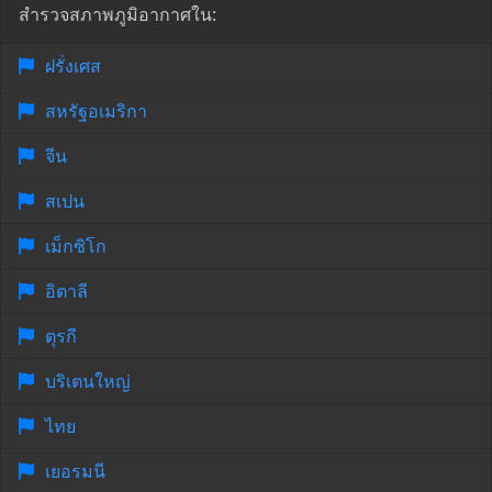
สำรวจสภาพภูมิอากาศใน:
ฝรั่งเศส
สหรัฐอเมริกา
จีน
สเปน
เม็กซิโก
อิตาลี
ตุรกี
บริเตนใหญ่
ไทย
เยอรมนี