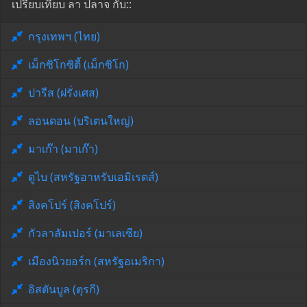
เปรียบเทียบ ลา ปลาจ กับ::
กรุงเทพฯ (ไทย)
เม็กซิโกซิตี้ (เม็กซิโก)
ปารีส (ฝรั่งเศส)
ลอนดอน (บริเตนใหญ่)
มาเก๊า (มาเก๊า)
ดูไบ (สหรัฐอาหรับเอมิเรตส์)
สิงคโปร์ (สิงคโปร์)
กัวลาลัมเปอร์ (มาเลเซีย)
เมืองนิวยอร์ก (สหรัฐอเมริกา)
อิสตันบูล (ตุรกี)