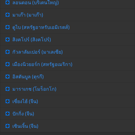
ลอนดอน (บริเตนใหญ่)
มาเก๊า (มาเก๊า)
ดูไบ (สหรัฐอาหรับเอมิเรตส์)
สิงคโปร์ (สิงคโปร์)
กัวลาลัมเปอร์ (มาเลเซีย)
เมืองนิวยอร์ก (สหรัฐอเมริกา)
อิสตันบูล (ตุรกี)
มาราเกช (โมร็อกโก)
เซี่ยงไฮ้ (จีน)
ปักกิ่ง (จีน)
เซินเจิ้น (จีน)