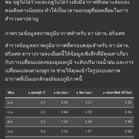
ชม ฤดูใบไม้ร่วงและฤดูใบไม้ร่วงยังมีอากาศที่เหมาะสมและ
คนเดินทางน้อยลง ทำให้เป็นเวลานอกฤดูที่ยอดเยี่ยมในการ
สำรวจลาปลาญ
ภาพรวมข้อมูลสภาพภูมิอากาศสำหรับ ลา ปลาจ, ฝรั่งเศส
สำรวจข้อมูลสภาพภูมิอากาศที่ครอบคลุมสำหรับ ลา ปลาจ,
ฝรั่งเศส ตารางรายละเอียดนี้ให้ข้อมูลเชิงลึกที่มีคุณค่าเกี่ยว
กับการเปลี่ยนแปลงของอุณหภูมิ ระดับปริมาณน้ำฝน และการ
เปลี่ยนแปลงตามฤดูกาล ช่วยให้คุณเข้าใจรูปแบบสภาพ
อากาศที่เป็นเอกลักษณ์ของภูมิภาคนี้
เดือน
⌀ อุณหภูมิ °C
⌀ ฝน (มม.)
⌀ หิมะ (มม.)
⌀ แสงอาทิตย์ (ชั่วโมง)
ม.ค.
0.5
0.93
3.27
5.38
ก.พ.
2.2
0.84
2.59
6.54
มี.ค.
5.2
1.41
2.40
7.90
เม.ย.
9.0
2.52
1.07
9.68