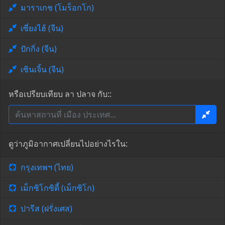
มาราเกช (โมร็อกโก)
เซี่ยงไฮ้ (จีน)
ปักกิ่ง (จีน)
เซินเจิ้น (จีน)
หรือเปรียบเทียบ ลา ปลาจ กับ::
ดูว่าภูมิอากาศเปลี่ยนไปอย่างไรใน:
กรุงเทพฯ (ไทย)
เม็กซิโกซิตี้ (เม็กซิโก)
ปารีส (ฝรั่งเศส)