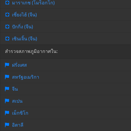
มาราเกช (โมร็อกโก)
เซี่ยงไฮ้ (จีน)
ปักกิ่ง (จีน)
เซินเจิ้น (จีน)
สำรวจสภาพภูมิอากาศใน:
ฝรั่งเศส
สหรัฐอเมริกา
จีน
สเปน
เม็กซิโก
อิตาลี