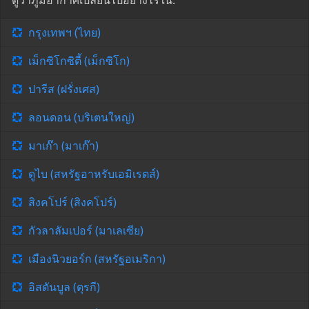
ดูว่าภูมิอากาศเปลี่ยนไปอย่างไรใน:
กรุงเทพฯ (ไทย)
เม็กซิโกซิตี้ (เม็กซิโก)
ปารีส (ฝรั่งเศส)
ลอนดอน (บริเตนใหญ่)
มาเก๊า (มาเก๊า)
ดูไบ (สหรัฐอาหรับเอมิเรตส์)
สิงคโปร์ (สิงคโปร์)
กัวลาลัมเปอร์ (มาเลเซีย)
เมืองนิวยอร์ก (สหรัฐอเมริกา)
อิสตันบูล (ตุรกี)