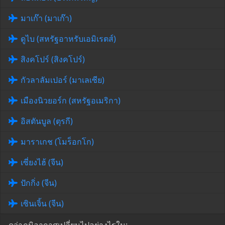
มาเก๊า (มาเก๊า)
ดูไบ (สหรัฐอาหรับเอมิเรตส์)
สิงคโปร์ (สิงคโปร์)
กัวลาลัมเปอร์ (มาเลเซีย)
เมืองนิวยอร์ก (สหรัฐอเมริกา)
อิสตันบูล (ตุรกี)
มาราเกช (โมร็อกโก)
เซี่ยงไฮ้ (จีน)
ปักกิ่ง (จีน)
เซินเจิ้น (จีน)