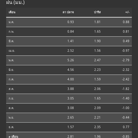
ฝน (มม.)
เดือน
ลา ปลาจ
ปารีส
+/-
ม.ค.
0.93
1.81
0.88
ก.พ.
0.84
1.65
0.81
มี.ค.
1.41
1.90
0.49
เม.ย.
2.52
1.56
-0.97
พ.ค.
5.26
2.47
-2.79
มิ.ย.
4.56
2.23
-2.32
ก.ค.
4.00
1.59
-2.42
ส.ค.
3.88
2.06
-1.82
ก.ย.
3.05
1.65
-1.40
ต.ค.
3.08
2.09
-1.00
พ.ย.
2.65
2.21
-0.44
ธ.ค.
1.57
2.35
0.77
⌀ เดือน
2.81
1.96
-0.85