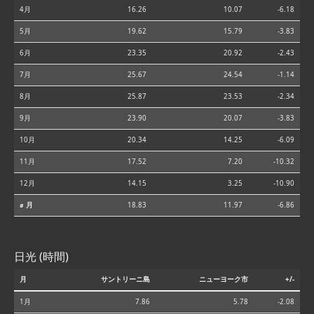
4月
16.26
10.07
-6.18
5月
19.62
15.79
-3.83
6月
23.35
20.92
-2.43
7月
25.67
24.54
-1.14
8月
25.87
23.53
-2.34
9月
23.90
20.07
-3.83
10月
20.34
14.25
-6.09
11月
17.52
7.20
-10.32
12月
14.15
3.25
-10.90
⌀ 月
18.83
11.97
-6.86
日光 (時間)
月
サントリーニ島
ニューヨーク市
+/-
1月
7.86
5.78
-2.08