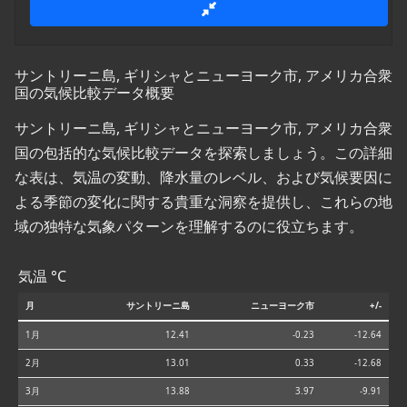
サントリーニ島, ギリシャとニューヨーク市, アメリカ合衆
国の気候比較データ概要
サントリーニ島, ギリシャとニューヨーク市, アメリカ合衆
国の包括的な気候比較データを探索しましょう。この詳細
な表は、気温の変動、降水量のレベル、および気候要因に
よる季節の変化に関する貴重な洞察を提供し、これらの地
域の独特な気象パターンを理解するのに役立ちます。
気温 °C
月
サントリーニ島
ニューヨーク市
+/-
1月
12.41
-0.23
-12.64
2月
13.01
0.33
-12.68
3月
13.88
3.97
-9.91