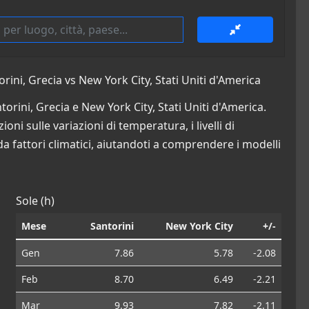
ini, Grecia vs New York City, Stati Uniti d'America
torini, Grecia e New York City, Stati Uniti d'America.
ni sulle variazioni di temperatura, i livelli di
da fattori climatici, aiutandoti a comprendere i modelli
Sole (h)
Mese
Santorini
New York City
+/-
Gen
7.86
5.78
-2.08
Feb
8.70
6.49
-2.21
Mar
9.93
7.82
-2.11