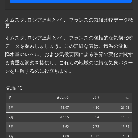
オムスク, ロシア連邦とパリ, フランスの気候比較データ概
要
オムスク, ロシア連邦とパリ, フランスの包括的な気候比較
データを探索しましょう。この詳細な表は、気温の変動、
降水量のレベル、および気候要因による季節の変化に関す
る貴重な洞察を提供し、これらの地域の独特な気象パター
ンを理解するのに役立ちます。
気温 °C
月
オムスク
パリ
+/-
1月
-15.97
4.80
20.78
2月
-13.55
5.54
19.09
3月
-5.62
7.73
13.34
4月
4.80
10.73
5.94