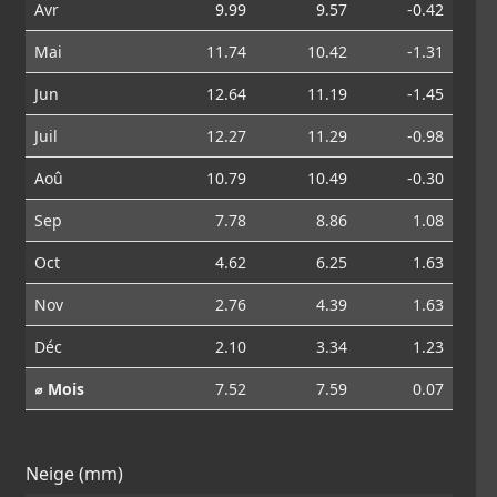
Avr
9.99
9.57
-0.42
Mai
11.74
10.42
-1.31
Jun
12.64
11.19
-1.45
Juil
12.27
11.29
-0.98
Aoû
10.79
10.49
-0.30
Sep
7.78
8.86
1.08
Oct
4.62
6.25
1.63
Nov
2.76
4.39
1.63
Déc
2.10
3.34
1.23
⌀ Mois
7.52
7.59
0.07
Neige (mm)