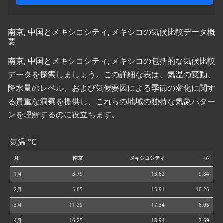
南京, 中国とメキシコシティ, メキシコの気候比較データ概
要
南京, 中国とメキシコシティ, メキシコの包括的な気候比較
データを探索しましょう。この詳細な表は、気温の変動、
降水量のレベル、および気候要因による季節の変化に関す
る貴重な洞察を提供し、これらの地域の独特な気象パター
ンを理解するのに役立ちます。
気温 °C
月
南京
メキシコシティ
+/-
1月
3.79
13.62
9.84
2月
5.65
15.91
10.26
3月
11.29
17.34
6.05
4月
16.25
18.94
2.69