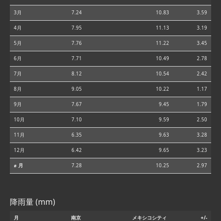
3月
7.24
10.83
3.59
4月
7.95
11.13
3.19
5月
7.76
11.22
3.45
6月
7.71
10.49
2.78
7月
8.12
10.54
2.42
8月
9.05
10.22
1.17
9月
7.67
9.45
1.79
10月
7.10
9.59
2.50
11月
6.35
9.63
3.28
12月
6.42
9.65
3.23
⌀ 月
7.28
10.25
2.97
降雨量 (mm)
月
南京
メキシコシティ
+/-