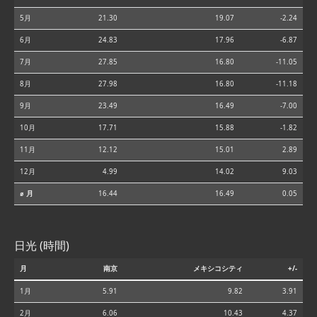
5月
21.30
19.07
-2.24
6月
24.83
17.96
-6.87
7月
27.85
16.80
-11.05
8月
27.98
16.80
-11.18
9月
23.49
16.49
-7.00
10月
17.71
15.88
-1.82
11月
12.12
15.01
2.89
12月
4.99
14.02
9.03
⌀ 月
16.44
16.49
0.05
日光 (時間)
月
南京
メキシコシティ
+/-
1月
5.91
9.82
3.91
2月
6.06
10.43
4.37