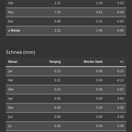
Okt
2.25
2.29
0.03
Nov
1.59
0.65
-0.94
Dez
0.88
0.25
-0.63
⌀ Monat
3.32
2.46
-0.86
Schnee (mm)
Monat
Nanjing
Mexiko Stadt
+/-
Jan
0.25
0.00
-0.25
Feb
0.22
0.00
-0.22
Mär
0.02
0.00
-0.02
Apr
0.00
0.00
0.00
Mai
0.00
0.00
0.00
Jun
0.00
0.00
0.00
Jul
0.00
0.00
0.00