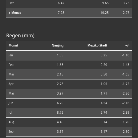
Dez
6.42
9.65
3.23
⌀ Monat
7.28
10.25
2.97
Regen (mm)
Monat
Nanjing
Mexiko Stadt
+/-
Jan
1.35
0.25
-1.10
Feb
1.63
0.20
-1.43
Mär
2.15
0.50
-1.65
Apr
2.78
1.05
-1.72
Mai
3.97
1.71
-2.26
Jun
6.70
4.54
-2.16
Jul
8.73
5.74
-2.99
Aug
4.45
6.14
1.70
Sep
3.37
6.17
2.80