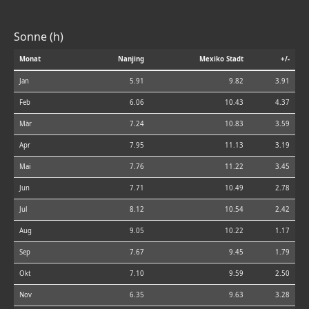
Sonne (h)
Monat
Nanjing
Mexiko Stadt
+/-
Jan
5.91
9.82
3.91
Feb
6.06
10.43
4.37
Mär
7.24
10.83
3.59
Apr
7.95
11.13
3.19
Mai
7.76
11.22
3.45
Jun
7.71
10.49
2.78
Jul
8.12
10.54
2.42
Aug
9.05
10.22
1.17
Sep
7.67
9.45
1.79
Okt
7.10
9.59
2.50
Nov
6.35
9.63
3.28