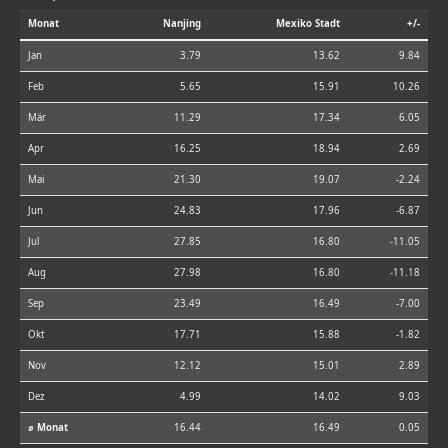
Monat
Nanjing
Mexiko Stadt
+/-
Jan
3.79
13.62
9.84
Feb
5.65
15.91
10.26
Mär
11.29
17.34
6.05
Apr
16.25
18.94
2.69
Mai
21.30
19.07
-2.24
Jun
24.83
17.96
-6.87
Jul
27.85
16.80
-11.05
Aug
27.98
16.80
-11.18
Sep
23.49
16.49
-7.00
Okt
17.71
15.88
-1.82
Nov
12.12
15.01
2.89
Dez
4.99
14.02
9.03
⌀ Monat
16.44
16.49
0.05