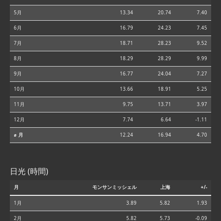
5月
13.34
20.74
7.40
6月
16.79
24.23
7.45
7月
18.71
28.23
9.52
8月
18.29
28.29
9.99
9月
16.77
24.04
7.27
10月
13.66
18.91
5.25
11月
9.75
13.71
3.97
12月
7.74
6.64
-1.11
⌀ 月
12.24
16.94
4.70
日光 (時間)
月
モンサンミッシェル
上海
+/-
1月
3.89
5.82
1.93
2月
5.82
5.73
-0.09