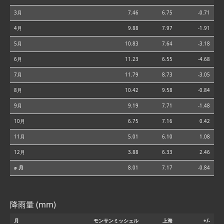
3月
7.46
6.75
-0.71
4月
9.88
7.97
-1.91
5月
10.83
7.64
-3.18
6月
11.23
6.55
-4.68
7月
11.79
8.73
-3.05
8月
10.42
9.58
-0.84
9月
9.19
7.71
-1.48
10月
6.75
7.16
0.42
11月
5.01
6.10
1.08
12月
3.88
6.33
2.46
⌀ 月
8.01
7.17
-0.84
降雨量 (mm)
月
モンサンミッシェル
上海
+/-