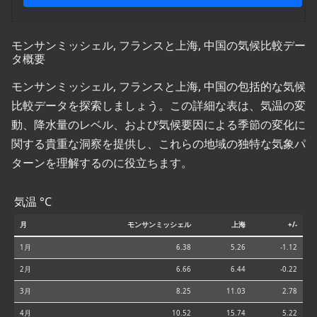
モンサンミッシェル, フランスと上海, 中国の気候比較デー
タ概要
モンサンミッシェル, フランスと上海, 中国の包括的な気候
比較データを探索しましょう。この詳細な表は、気温の変
動、降水量のレベル、および気候要因による季節の変化に
関する貴重な洞察を提供し、これらの地域の独特な気象パ
ターンを理解するのに役立ちます。
気温 °C
月
モンサンミッシェル
上海
+/-
1月
6.38
5.26
-1.12
2月
6.66
6.44
-0.22
3月
8.25
11.03
2.78
4月
10.52
15.74
5.22