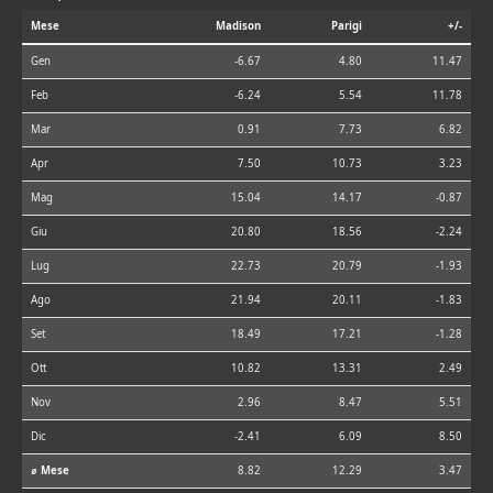
Mese
Madison
Parigi
+/-
Gen
-6.67
4.80
11.47
Feb
-6.24
5.54
11.78
Mar
0.91
7.73
6.82
Apr
7.50
10.73
3.23
Mag
15.04
14.17
-0.87
Giu
20.80
18.56
-2.24
Lug
22.73
20.79
-1.93
Ago
21.94
20.11
-1.83
Set
18.49
17.21
-1.28
Ott
10.82
13.31
2.49
Nov
2.96
8.47
5.51
Dic
-2.41
6.09
8.50
⌀ Mese
8.82
12.29
3.47