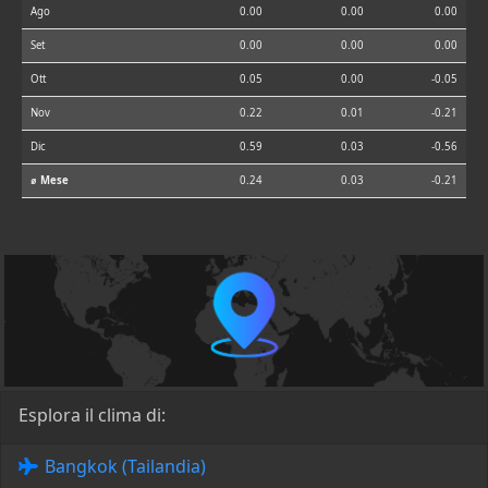
Ago
0.00
0.00
0.00
Set
0.00
0.00
0.00
Ott
0.05
0.00
-0.05
Nov
0.22
0.01
-0.21
Dic
0.59
0.03
-0.56
⌀ Mese
0.24
0.03
-0.21
Esplora il clima di:
Bangkok (Tailandia)