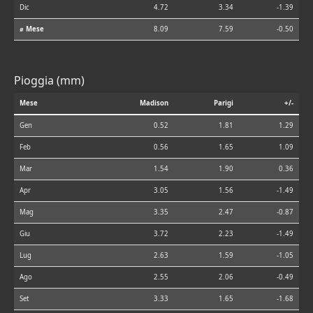
Dic
4.72
3.34
-1.39
⌀ Mese
8.09
7.59
-0.50
Pioggia (mm)
Mese
Madison
Parigi
+/-
Gen
0.52
1.81
1.29
Feb
0.56
1.65
1.09
Mar
1.54
1.90
0.36
Apr
3.05
1.56
-1.49
Mag
3.35
2.47
-0.87
Giu
3.72
2.23
-1.49
Lug
2.63
1.59
-1.05
Ago
2.55
2.06
-0.49
Set
3.33
1.65
-1.68