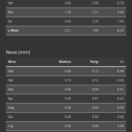
Ott
2.82
2.09
-0.73
Nov
1.54
2.21
0.66
Dic
0.92
2.35
1.43
⌀ Mese
2.21
1.96
-0.25
Neve (mm)
Mese
Madison
Parigi
+/-
Gen
0.62
0.13
-0.49
Feb
0.72
0.12
-0.60
Mar
0.46
0.04
-0.41
Apr
0.24
0.01
-0.22
Mag
0.00
0.00
-0.00
Giu
0.00
0.00
0.00
Lug
0.00
0.00
0.00