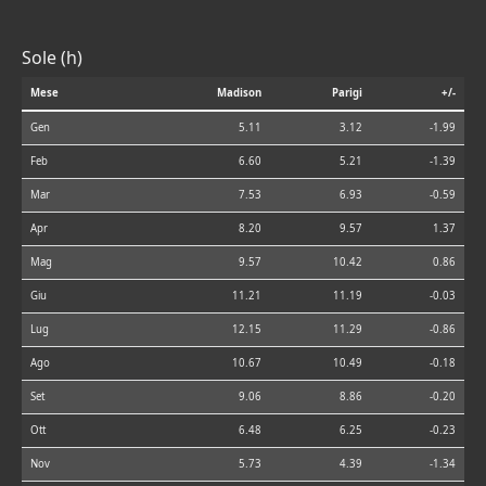
Sole (h)
Mese
Madison
Parigi
+/-
Gen
5.11
3.12
-1.99
Feb
6.60
5.21
-1.39
Mar
7.53
6.93
-0.59
Apr
8.20
9.57
1.37
Mag
9.57
10.42
0.86
Giu
11.21
11.19
-0.03
Lug
12.15
11.29
-0.86
Ago
10.67
10.49
-0.18
Set
9.06
8.86
-0.20
Ott
6.48
6.25
-0.23
Nov
5.73
4.39
-1.34