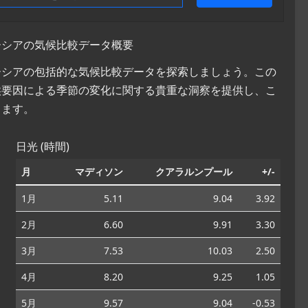
レーシアの気候比較データ概要
レーシアの包括的な気候比較データを探索しましょう。この
候要因による季節の変化に関する貴重な洞察を提供し、こ
ちます。
日光 (時間)
月
マディソン
クアラルンプール
+/-
1月
5.11
9.04
3.92
2月
6.60
9.91
3.30
3月
7.53
10.03
2.50
4月
8.20
9.25
1.05
5月
9.57
9.04
-0.53