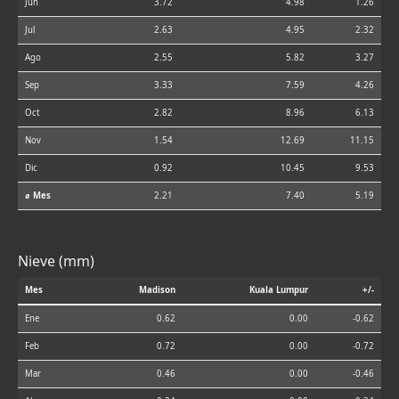
Jun
3.72
4.98
1.26
Jul
2.63
4.95
2.32
Ago
2.55
5.82
3.27
Sep
3.33
7.59
4.26
Oct
2.82
8.96
6.13
Nov
1.54
12.69
11.15
Dic
0.92
10.45
9.53
⌀ Mes
2.21
7.40
5.19
Nieve (mm)
Mes
Madison
Kuala Lumpur
+/-
Ene
0.62
0.00
-0.62
Feb
0.72
0.00
-0.72
Mar
0.46
0.00
-0.46