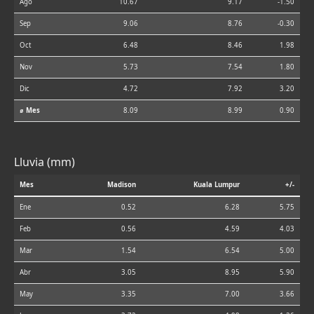
Ago
10.67
9.17
-1.50
Sep
9.06
8.76
-0.30
Oct
6.48
8.46
1.98
Nov
5.73
7.54
1.80
Dic
4.72
7.92
3.20
⌀ Mes
8.09
8.99
0.90
Lluvia (mm)
Mes
Madison
Kuala Lumpur
+/-
Ene
0.52
6.28
5.75
Feb
0.56
4.59
4.03
Mar
1.54
6.54
5.00
Abr
3.05
8.95
5.90
May
3.35
7.00
3.66