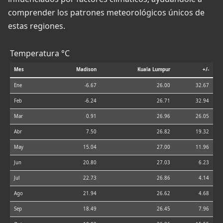
comprender los patrones meteorológicos únicos de
estas regiones.
Temperatura °C
Mes
Madison
Kuala Lumpur
+/-
Ene
-6.67
26.00
32.67
Feb
-6.24
26.71
32.94
Mar
0.91
26.96
26.05
Abr
7.50
26.82
19.32
May
15.04
27.00
11.96
Jun
20.80
27.03
6.23
Jul
22.73
26.86
4.14
Ago
21.94
26.62
4.68
Sep
18.49
26.45
7.96