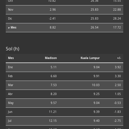
Oct
10.82
26.36
15.55
Nov
2.96
25.83
22.88
Dic
-2.41
25.83
28.24
⌀ Mes
8.82
26.54
17.72
Sol (h)
Mes
Madison
Kuala Lumpur
+/-
Ene
5.11
9.04
3.92
Feb
6.60
9.91
3.30
Mar
7.53
10.03
2.50
Abr
8.20
9.25
1.05
May
9.57
9.04
-0.53
Jun
11.21
9.39
-1.83
Jul
12.15
9.40
-2.75