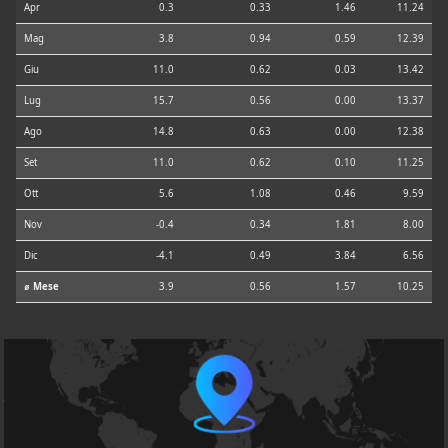
Apr
0.3
0.33
1.46
11.24
Mag
3.8
0.94
0.59
12.39
Giu
11.0
0.62
0.03
13.42
Lug
15.7
0.56
0.00
13.37
Ago
14.8
0.63
0.00
12.38
Set
11.0
0.62
0.10
11.25
Ott
5.6
1.08
0.46
9.59
Nov
-0.4
0.34
1.81
8.00
Dic
-4.1
0.49
3.84
6.56
⌀ Mese
3.9
0.56
1.57
10.25