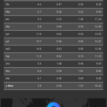
Fév
-4.2
0.47
3.56
8.29
Mar
-2.7
0.26
3.22
9.40
Avr
0.3
0.33
1.46
11.24
Mai
3.8
0.94
0.59
12.39
Jun
11.0
0.62
0.03
13.42
Juil
15.7
0.56
0.00
13.37
Aoû
14.8
0.63
0.00
12.38
Sep
11.0
0.62
0.10
11.25
Oct
5.6
1.08
0.46
9.59
Nov
-0.4
0.34
1.81
8.00
Déc
-4.1
0.49
3.84
6.56
⌀ Mois
3.9
0.56
1.57
10.25