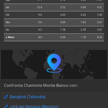
Set
13.4
3.72
0.09
9.51
Ott
9.6
3.63
0.24
7.60
Nov
3.6
2.84
1.65
5.67
Dic
0.5
1.78
2.78
5.01
⌀ Mese
8.0
3.26
1.18
8.56
Confronta Chamonix Monte Bianco con::
Bangkok (Tailandia)
città del Messico (Messico)