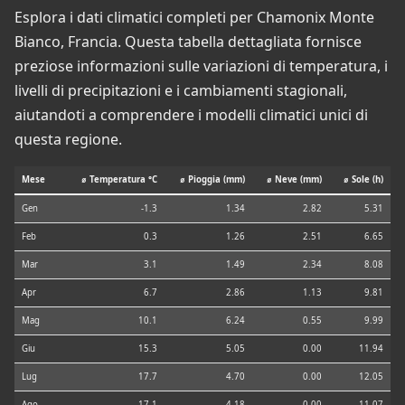
Esplora i dati climatici completi per Chamonix Monte
Bianco, Francia. Questa tabella dettagliata fornisce
preziose informazioni sulle variazioni di temperatura, i
livelli di precipitazioni e i cambiamenti stagionali,
aiutandoti a comprendere i modelli climatici unici di
questa regione.
Mese
⌀ Temperatura °C
⌀ Pioggia (mm)
⌀ Neve (mm)
⌀ Sole (h)
Gen
-1.3
1.34
2.82
5.31
Feb
0.3
1.26
2.51
6.65
Mar
3.1
1.49
2.34
8.08
Apr
6.7
2.86
1.13
9.81
Mag
10.1
6.24
0.55
9.99
Giu
15.3
5.05
0.00
11.94
Lug
17.7
4.70
0.00
12.05
Ago
17.1
4.18
0.00
11.07