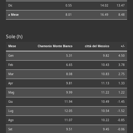
Dic
0.55
14.02
13.47
⌀ Mese
8.01
16.49
8.48
Sole (h)
Mese
Chamonix Monte Bianco
città del Messico
+/-
Gen
5.31
9.82
4.50
Feb
6.65
10.43
3.78
Mar
8.08
10.83
2.75
Apr
9.81
11.13
1.33
Mag
9.99
11.22
1.22
Giu
11.94
10.49
-1.45
Lug
12.05
10.54
-1.52
Ago
11.07
10.22
-0.85
Set
9.51
9.45
-0.06