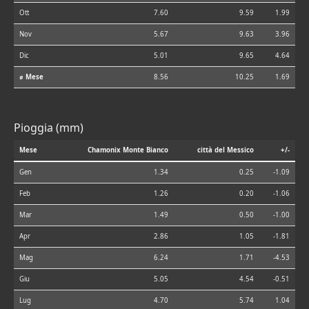
Ott
7.60
9.59
1.99
Nov
5.67
9.63
3.96
Dic
5.01
9.65
4.64
⌀ Mese
8.56
10.25
1.69
Pioggia (mm)
Mese
Chamonix Monte Bianco
città del Messico
+/-
Gen
1.34
0.25
-1.09
Feb
1.26
0.20
-1.06
Mar
1.49
0.50
-1.00
Apr
2.86
1.05
-1.81
Mag
6.24
1.71
-4.53
Giu
5.05
4.54
-0.51
Lug
4.70
5.74
1.04