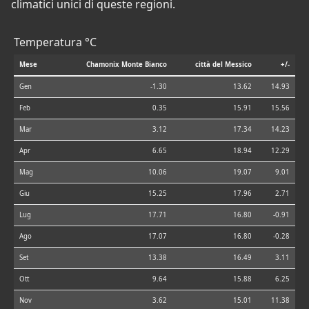
climatici unici di queste regioni.
Temperatura °C
Mese
Chamonix Monte Bianco
città del Messico
+/-
Gen
-1.30
13.62
14.93
Feb
0.35
15.91
15.56
Mar
3.12
17.34
14.23
Apr
6.65
18.94
12.29
Mag
10.06
19.07
9.01
Giu
15.25
17.96
2.71
Lug
17.71
16.80
-0.91
Ago
17.07
16.80
-0.28
Set
13.38
16.49
3.11
Ott
9.64
15.88
6.25
Nov
3.62
15.01
11.38