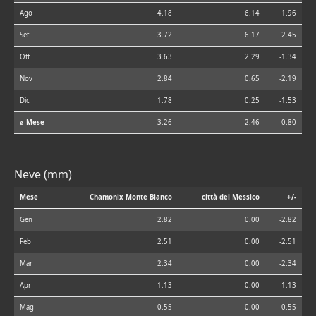
Ago
4.18
6.14
1.96
Set
3.72
6.17
2.45
Ott
3.63
2.29
-1.34
Nov
2.84
0.65
-2.19
Dic
1.78
0.25
-1.53
⌀ Mese
3.26
2.46
-0.80
Neve (mm)
Mese
Chamonix Monte Bianco
città del Messico
+/-
Gen
2.82
0.00
-2.82
Feb
2.51
0.00
-2.51
Mar
2.34
0.00
-2.34
Apr
1.13
0.00
-1.13
Mag
0.55
0.00
-0.55