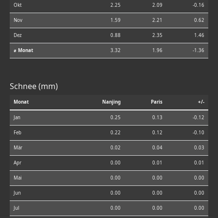
Okt
2.25
2.09
-0.16
Nov
1.59
2.21
0.62
Dez
0.88
2.35
1.46
⌀ Monat
3.32
1.96
-1.36
Schnee (mm)
Monat
Nanjing
Paris
+/-
Jan
0.25
0.13
-0.12
Feb
0.22
0.12
-0.10
Mär
0.02
0.04
0.03
Apr
0.00
0.01
0.01
Mai
0.00
0.00
0.00
Jun
0.00
0.00
0.00
Jul
0.00
0.00
0.00