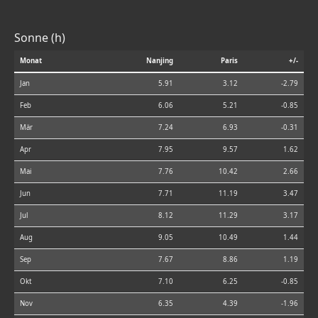
Sonne (h)
Monat
Nanjing
Paris
+/-
Jan
5.91
3.12
-2.79
Feb
6.06
5.21
-0.85
Mär
7.24
6.93
-0.31
Apr
7.95
9.57
1.62
Mai
7.76
10.42
2.66
Jun
7.71
11.19
3.47
Jul
8.12
11.29
3.17
Aug
9.05
10.49
1.44
Sep
7.67
8.86
1.19
Okt
7.10
6.25
-0.85
Nov
6.35
4.39
-1.96