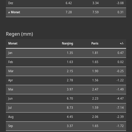
Dez
6.42
3.34
-3.08
⌀ Monat
7.28
7.59
0.31
Regen (mm)
Monat
Nanjing
Paris
+/-
Jan
1.35
1.81
0.47
Feb
1.63
1.65
0.02
Mär
2.15
1.90
-0.25
Apr
2.78
1.56
-1.22
Mai
3.97
2.47
-1.49
Jun
6.70
2.23
-4.47
Jul
8.73
1.59
-7.14
Aug
4.45
2.06
-2.39
Sep
3.37
1.65
-1.72