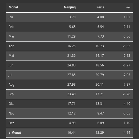
Monat
Nanjing
Paris
+/-
Jan
3.79
4.80
1.02
Feb
5.65
5.54
-0.11
Mär
11.29
7.73
-3.56
Apr
16.25
10.73
-5.52
Mai
21.30
14.17
-7.13
Jun
24.83
18.56
-6.27
Jul
27.85
20.79
-7.05
Aug
27.98
20.11
-7.87
Sep
23.49
17.21
-6.28
Okt
17.71
13.31
-4.40
Nov
12.12
8.47
-3.65
Dez
4.99
6.09
1.10
⌀ Monat
16.44
12.29
-4.14