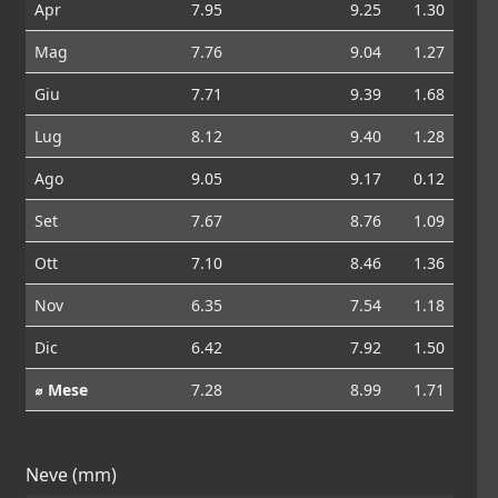
Apr
7.95
9.25
1.30
Mag
7.76
9.04
1.27
Giu
7.71
9.39
1.68
Lug
8.12
9.40
1.28
Ago
9.05
9.17
0.12
Set
7.67
8.76
1.09
Ott
7.10
8.46
1.36
Nov
6.35
7.54
1.18
Dic
6.42
7.92
1.50
⌀ Mese
7.28
8.99
1.71
Neve (mm)