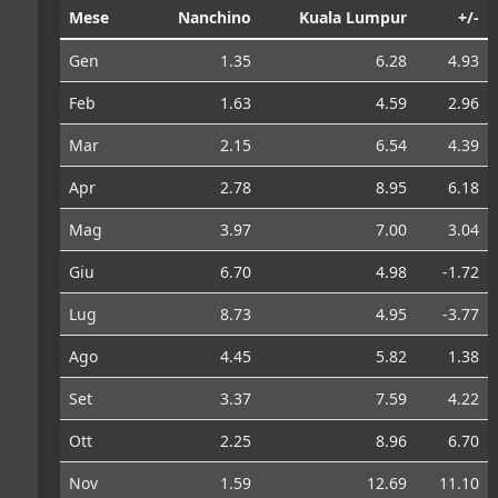
Mese
Nanchino
Kuala Lumpur
+/-
Gen
1.35
6.28
4.93
Feb
1.63
4.59
2.96
Mar
2.15
6.54
4.39
Apr
2.78
8.95
6.18
Mag
3.97
7.00
3.04
Giu
6.70
4.98
-1.72
Lug
8.73
4.95
-3.77
Ago
4.45
5.82
1.38
Set
3.37
7.59
4.22
Ott
2.25
8.96
6.70
Nov
1.59
12.69
11.10