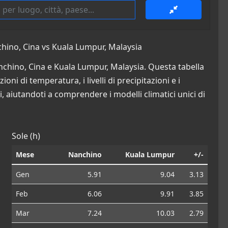
hino, Cina vs Kuala Lumpur, Malaysia
anchino, Cina e Kuala Lumpur, Malaysia. Questa tabella
oni di temperatura, i livelli di precipitazioni e i
i, aiutandoti a comprendere i modelli climatici unici di
Sole (h)
Mese
Nanchino
Kuala Lumpur
+/-
Gen
5.91
9.04
3.13
Feb
6.06
9.91
3.85
Mar
7.24
10.03
2.79